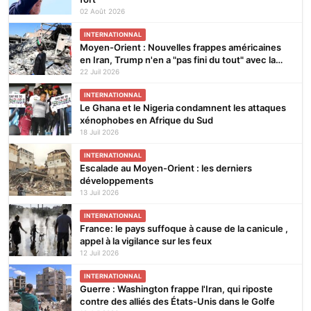
02 Août 2026
INTERNATIONNAL
Moyen-Orient : Nouvelles frappes américaines
en Iran, Trump n'en a "pas fini du tout" avec la
guerre
22 Juil 2026
INTERNATIONNAL
Le Ghana et le Nigeria condamnent les attaques
xénophobes en Afrique du Sud
18 Juil 2026
INTERNATIONNAL
Escalade au Moyen-Orient : les derniers
développements
13 Juil 2026
INTERNATIONNAL
France: le pays suffoque à cause de la canicule ,
appel à la vigilance sur les feux
12 Juil 2026
INTERNATIONNAL
Guerre : Washington frappe l'Iran, qui riposte
contre des alliés des États-Unis dans le Golfe