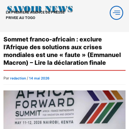
Aller
au
LA PREMIERE AGENCE DE PRESSE
contenu
PRIVEE AU TOGO
Sommet franco-africain : exclure
l’Afrique des solutions aux crises
mondiales est une « faute » (Emmanuel
Macron) – Lire la déclaration finale
Par
/
redaction
14 mai 2026