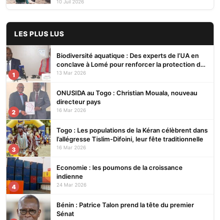
10 Juil 2026
LES PLUS LUS
Biodiversité aquatique : Des experts de l’UA en
conclave à Lomé pour renforcer la protection des
écosystèmes
13 Mar 2026
1
ONUSIDA au Togo : Christian Mouala, nouveau
directeur pays
16 Mar 2026
2
Togo : Les populations de la Kéran célèbrent dans
l’allégresse Tislim-Difoini, leur fête traditionnelle
16 Mar 2026
3
Economie : les poumons de la croissance
indienne
24 Mar 2026
4
Bénin : Patrice Talon prend la tête du premier
Sénat