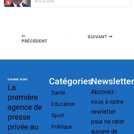
06 Août 2026
5
SUIVANT
PRÉCÉDENT
Catégories
Newslette
La
Abonnez-
Santé
première
vous à notre
Education
agence de
newletter
Sport
presse
pour ne rater
privée au
Politique
aucune de