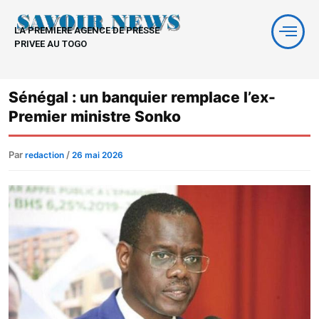
Aller
au
LA PREMIERE AGENCE DE PRESSE
contenu
PRIVEE AU TOGO
Sénégal : un banquier remplace l’ex-
Premier ministre Sonko
Par
/
redaction
26 mai 2026