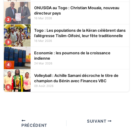
ONUSIDA au Togo : Christian Mouala, nouveau
directeur pays
16 Mar 2026
2
Togo : Les populations de la Kéran célèbrent dans
l’allégresse Tislim-Difoini, leur fête traditionnelle
16 Mar 2026
3
Economie : les poumons de la croissance
indienne
24 Mar 2026
4
Volleyball : Achille Samani décroche le titre de
champion du Bénin avec Finances VBC
09 Août 2026
5
SUIVANT
PRÉCÉDENT