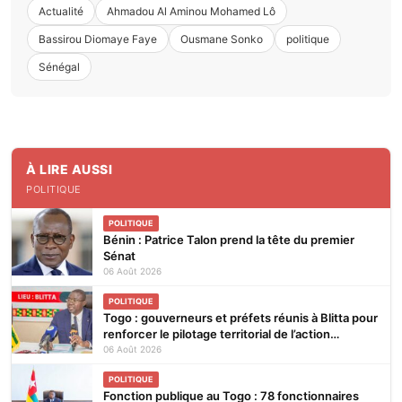
Actualité
Ahmadou Al Aminou Mohamed Lô
Bassirou Diomaye Faye
Ousmane Sonko
politique
Sénégal
À LIRE AUSSI
POLITIQUE
POLITIQUE
Bénin : Patrice Talon prend la tête du premier
Sénat
06 Août 2026
POLITIQUE
Togo : gouverneurs et préfets réunis à Blitta pour
renforcer le pilotage territorial de l’action
publique
06 Août 2026
POLITIQUE
Fonction publique au Togo : 78 fonctionnaires