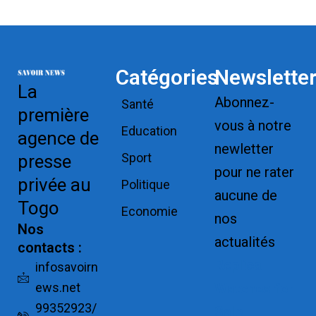
Catégories
Newslette
La
Abonnez-
Santé
première
vous à notre
Education
agence de
newletter
Sport
presse
pour ne rater
privée au
Politique
aucune de
Togo
Economie
nos
Nos
actualités
contacts :
Replica
infosavoirn
ews.net
Watches for
99352923/
Sale