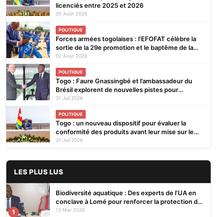
licenciés entre 2025 et 2026
05 Août 2026
POLITIQUE
Forces armées togolaises : l’EFOFAT célèbre la
sortie de la 29e promotion et le baptême de la
30e
02 Août 2026
POLITIQUE
Togo : Faure Gnassingbé et l’ambassadeur du
Brésil explorent de nouvelles pistes pour
renforcer la coopération bilatérale
31 Juil 2026
POLITIQUE
Togo : un nouveau dispositif pour évaluer la
conformité des produits avant leur mise sur le
marché
31 Juil 2026
LES PLUS LUS
Biodiversité aquatique : Des experts de l’UA en
conclave à Lomé pour renforcer la protection des
écosystèmes
13 Mar 2026
1