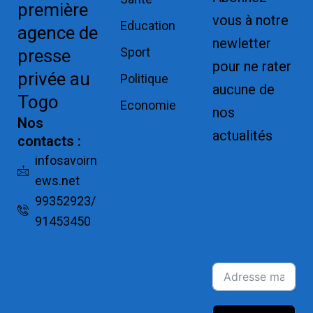
première
vous à notre
Education
agence de
newletter
Sport
presse
pour ne rater
privée au
Politique
aucune de
Togo
Economie
nos
Nos
actualités
contacts :
Replica
infosavoirn
ews.net
Watches for
99352923/
Sale
91453450
Montres pas
cher de luxe