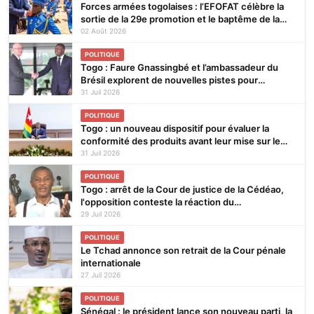
Forces armées togolaises : l’EFOFAT célèbre la
sortie de la 29e promotion et le baptême de la
30e
02 Août 2026
POLITIQUE
Togo : Faure Gnassingbé et l’ambassadeur du
Brésil explorent de nouvelles pistes pour
renforcer la coopération bilatérale
31 Juil 2026
POLITIQUE
Togo : un nouveau dispositif pour évaluer la
conformité des produits avant leur mise sur le
marché
31 Juil 2026
POLITIQUE
Togo : arrêt de la Cour de justice de la Cédéao,
l'opposition conteste la réaction du
gouvernement
29 Juil 2026
POLITIQUE
Le Tchad annonce son retrait de la Cour pénale
internationale
27 Juil 2026
POLITIQUE
Sénégal : le président lance son nouveau parti, la