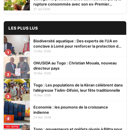
rupture consommée avec son ex-Premier
ministre
27 Juil 2026
LES PLUS LUS
Biodiversité aquatique : Des experts de l’UA en
conclave à Lomé pour renforcer la protection des
écosystèmes
13 Mar 2026
1
ONUSIDA au Togo : Christian Mouala, nouveau
directeur pays
16 Mar 2026
2
Togo : Les populations de la Kéran célèbrent dans
l’allégresse Tislim-Difoini, leur fête traditionnelle
16 Mar 2026
3
Economie : les poumons de la croissance
indienne
24 Mar 2026
4
Togo : gouverneurs et préfets réunis à Blitta pour