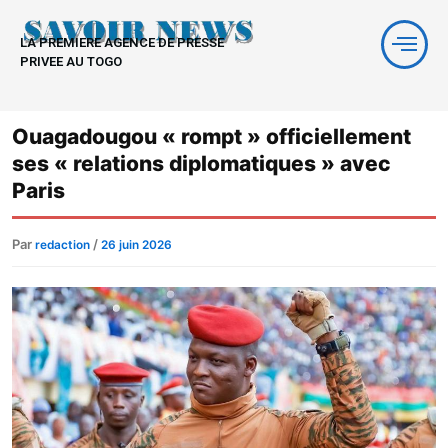
Aller
au
LA PREMIERE AGENCE DE PRESSE
contenu
PRIVEE AU TOGO
Ouagadougou « rompt » officiellement
ses « relations diplomatiques » avec
Paris
Par
/
redaction
26 juin 2026