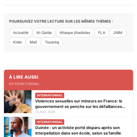
POURSUIVEZ VOTRE LECTURE SUR LES MÊMES THÈMES :
Actualité
Al-Qaïda
Attaque jihadistes
FLA
JNIM
Kidal
Mali
Touareg
À LIRE AUSSI
INTERNATIONNAL
INTERNATIONNAL
Violences sexuelles sur mineurs en France: le
gouvernement se penche sur les défaillances
des enquêtes
10 Août 2026
INTERNATIONNAL
Guinée : un activiste porté disparu après son
interpellation dans son école, selon sa famille