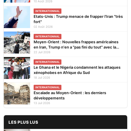
10 Août 2026
INTERNATIONNAL
Etats-Unis : Trump menace de frapper l'Iran "très
fort"
02 Août 2026
INTERNATIONNAL
Moyen-Orient : Nouvelles frappes américaines
en Iran, Trump n'en a "pas fini du tout" avec la
guerre
22 Juil 2026
INTERNATIONNAL
Le Ghana et le Nigeria condamnent les attaques
xénophobes en Afrique du Sud
18 Juil 2026
INTERNATIONNAL
Escalade au Moyen-Orient : les derniers
développements
13 Juil 2026
LES PLUS LUS