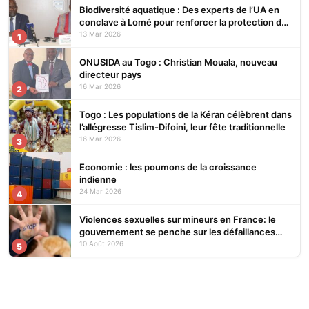
Biodiversité aquatique : Des experts de l’UA en
conclave à Lomé pour renforcer la protection des
écosystèmes
13 Mar 2026
1
ONUSIDA au Togo : Christian Mouala, nouveau
directeur pays
16 Mar 2026
2
Togo : Les populations de la Kéran célèbrent dans
l’allégresse Tislim-Difoini, leur fête traditionnelle
16 Mar 2026
3
Economie : les poumons de la croissance
indienne
24 Mar 2026
4
Violences sexuelles sur mineurs en France: le
gouvernement se penche sur les défaillances
des enquêtes
10 Août 2026
5