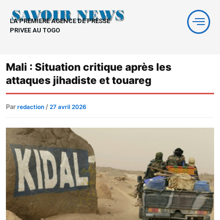
Aller
au
LA PREMIERE AGENCE DE PRESSE
contenu
PRIVEE AU TOGO
Mali : Situation critique après les
attaques jihadiste et touareg
Par
/
redaction
27 avril 2026