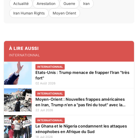
Actualité
Arrestation
Guerre
Iran
Iran Human Rights
Moyen Orient
À LIRE AUSSI
INTERNATIONNAL
INTERNATIONNAL
Etats-Unis : Trump menace de frapper l'Iran "très
fort"
02 Août 2026
INTERNATIONNAL
Moyen-Orient : Nouvelles frappes américaines
en Iran, Trump n'en a "pas fini du tout" avec la
guerre
22 Juil 2026
INTERNATIONNAL
Le Ghana et le Nigeria condamnent les attaques
xénophobes en Afrique du Sud
18 Juil 2026