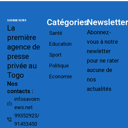
Catégories
Newslette
La
Abonnez-
Santé
première
vous à notre
Education
agence de
newletter
Sport
presse
pour ne rater
privée au
Politique
aucune de
Togo
Economie
nos
Nos
actualités
contacts :
Replica
infosavoirn
ews.net
Watches for
99352923/
Sale
91453450
Montres pas