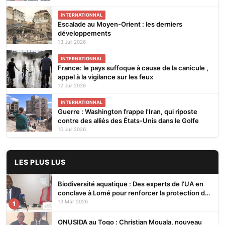
INTERNATIONNAL
Escalade au Moyen-Orient : les derniers
développements
13 Juil 2026
INTERNATIONNAL
France: le pays suffoque à cause de la canicule ,
appel à la vigilance sur les feux
12 Juil 2026
INTERNATIONNAL
Guerre : Washington frappe l'Iran, qui riposte
contre des alliés des États-Unis dans le Golfe
10 Juil 2026
LES PLUS LUS
Biodiversité aquatique : Des experts de l’UA en
conclave à Lomé pour renforcer la protection des
écosystèmes
13 Mar 2026
1
ONUSIDA au Togo : Christian Mouala, nouveau