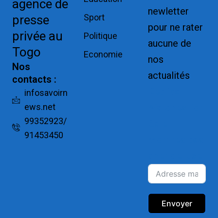
agence de
newletter
Sport
presse
pour ne rater
privée au
Politique
aucune de
Togo
Economie
nos
Nos
actualités
contacts :
Replica
infosavoirn
ews.net
Watches for
99352923/
Sale
91453450
Montres pas
cher de luxe
Envoyer