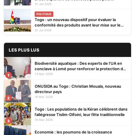
renforcer la coopération bilatérale
31 Juil 2026
POLITIQUE
Togo : un nouveau dispositif pour évaluer la
conformité des produits avant leur mise sur le
marché
31 Juil 2026
LES PLUS LUS
Biodiversité aquatique : Des experts de l’UA en
conclave à Lomé pour renforcer la protection des
écosystèmes
13 Mar 2026
1
ONUSIDA au Togo : Christian Mouala, nouveau
directeur pays
16 Mar 2026
2
Togo : Les populations de la Kéran célèbrent dans
l’allégresse Tislim-Difoini, leur fête traditionnelle
16 Mar 2026
3
Economie : les poumons de la croissance