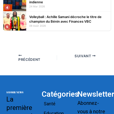
indienne
24 Mar 2026
4
Volleyball : Achille Samani décroche le titre de
champion du Bénin avec Finances VBC
09 Août 2026
5
SUIVANT
PRÉCÉDENT
Catégories
Newslette
La
Abonnez-
Santé
première
vous à notre
Education