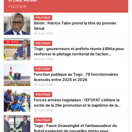
POLITIQUE
POLITIQUE
Bénin : Patrice Talon prend la tête du premier
Sénat
06 Août 2026
POLITIQUE
Togo : gouverneurs et préfets réunis à Blitta pour
renforcer le pilotage territorial de l’action
publique
06 Août 2026
POLITIQUE
Fonction publique au Togo : 78 fonctionnaires
licenciés entre 2025 et 2026
05 Août 2026
POLITIQUE
Forces armées togolaises : l’EFOFAT célèbre la
sortie de la 29e promotion et le baptême de la
30e
02 Août 2026
POLITIQUE
Togo : Faure Gnassingbé et l’ambassadeur du
Brésil explorent de nouvelles pistes pour