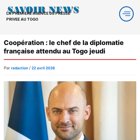
Aller
au
LA PREMIERE AGENCE DE PRESSE
contenu
PRIVEE AU TOGO
Coopération : le chef de la diplomatie
française attendu au Togo jeudi
Par
/
redaction
22 avril 2026