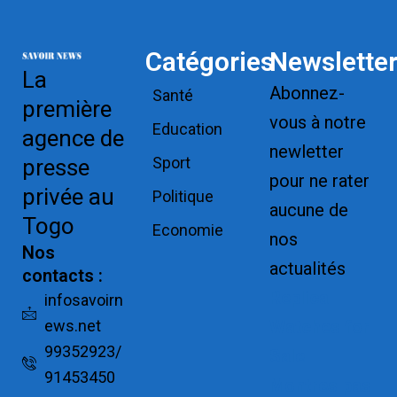
Catégories
Newslette
La
Abonnez-
Santé
première
vous à notre
Education
agence de
newletter
Sport
presse
pour ne rater
privée au
Politique
aucune de
Togo
Economie
nos
Nos
actualités
contacts :
Replica
infosavoirn
ews.net
Watches for
99352923/
Sale
91453450
Montres pas