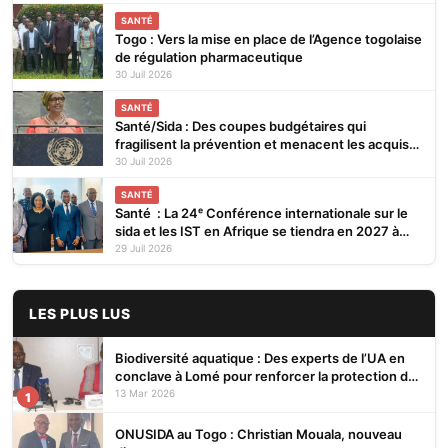
SANTÉ
Togo : Vers la mise en place de l’Agence togolaise
de régulation pharmaceutique
30 Juil 2026
SANTÉ
Santé/Sida : Des coupes budgétaires qui
fragilisent la prévention et menacent les acquis
(ONUSIDA)
30 Juil 2026
SANTÉ
Santé : La 24ᵉ Conférence internationale sur le
sida et les IST en Afrique se tiendra en 2027 à
Cotonou
29 Juil 2026
LES PLUS LUS
Biodiversité aquatique : Des experts de l’UA en
conclave à Lomé pour renforcer la protection des
écosystèmes
13 Mar 2026
1
ONUSIDA au Togo : Christian Mouala, nouveau