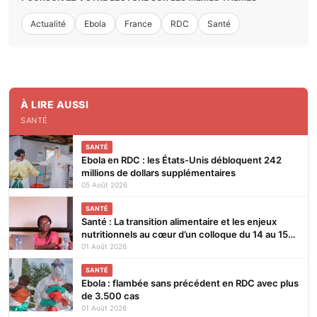
Actualité
Ebola
France
RDC
Santé
À LIRE AUSSI
SANTÉ
SANTÉ
Ebola en RDC : les États-Unis débloquent 242
millions de dollars supplémentaires
05 Août 2026
SANTÉ
Santé : La transition alimentaire et les enjeux
nutritionnels au cœur d’un colloque du 14 au 15
août 2026 à Lomé
01 Août 2026
SANTÉ
Ebola : flambée sans précédent en RDC avec plus
de 3.500 cas
01 Août 2026