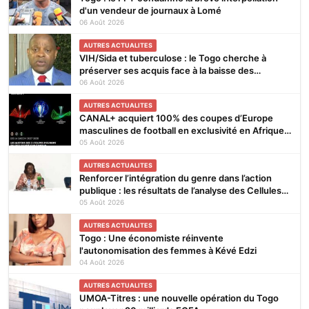
d'un vendeur de journaux à Lomé
06 Août 2026
AUTRES ACTUALITES
VIH/Sida et tuberculose : le Togo cherche à
préserver ses acquis face à la baisse des
financements
06 Août 2026
AUTRES ACTUALITES
CANAL+ acquiert 100% des coupes d’Europe
masculines de football en exclusivité en Afrique
subsaharienne pour 4 saisons jusqu’en 2031
05 Août 2026
AUTRES ACTUALITES
Renforcer l’intégration du genre dans l’action
publique : les résultats de l’analyse des Cellules
Focales Genre restitués à Lomé
05 Août 2026
AUTRES ACTUALITES
Togo : Une économiste réinvente
l'autonomisation des femmes à Kévé Edzi
04 Août 2026
AUTRES ACTUALITES
UMOA-Titres : une nouvelle opération du Togo