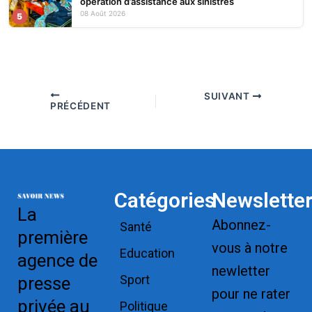
opération d’assistance aux sinistrés
08 Août 2026
5
SUIVANT
PRÉCÉDENT
Catégories
Newslette
La
Abonnez-
Santé
première
vous à notre
Education
agence de
newletter
Sport
presse
pour ne rater
privée au
Politique