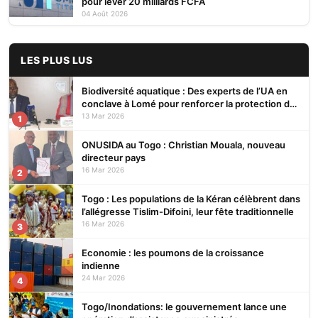
pour lever 20 milliards FCFA
04 Août 2026
LES PLUS LUS
Biodiversité aquatique : Des experts de l’UA en
conclave à Lomé pour renforcer la protection des
écosystèmes
13 Mar 2026
1
ONUSIDA au Togo : Christian Mouala, nouveau
directeur pays
16 Mar 2026
2
Togo : Les populations de la Kéran célèbrent dans
l’allégresse Tislim-Difoini, leur fête traditionnelle
16 Mar 2026
3
Economie : les poumons de la croissance
indienne
24 Mar 2026
4
Togo/Inondations: le gouvernement lance une