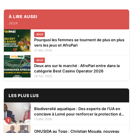
À LIRE AUSSI
JEUX
JEUX
Pourquoi les femmes se tournent de plus en plus
vers les jeux et AfroPari
31 Mar 2026
JEUX
Deux ans sur le marché : AfroPari entre dans la
catégorie Best Casino Operator 2026
28 Fév 2026
LES PLUS LUS
Biodiversité aquatique : Des experts de l’UA en
conclave à Lomé pour renforcer la protection des
écosystèmes
13 Mar 2026
1
ONUSIDA au Togo : Christian Mouala, nouveau