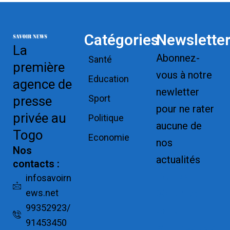
Catégories
Newslette
La
Abonnez-
Santé
première
vous à notre
Education
agence de
newletter
Sport
presse
pour ne rater
privée au
Politique
aucune de
Togo
Economie
nos
Nos
actualités
contacts :
Replica
infosavoirn
ews.net
Watches for
99352923/
Sale
91453450
Montres pas