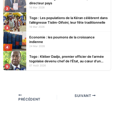
directeur pays
16 Mar 2026
2
Togo : Les populations de la Kéran célèbrent dans
l’allégresse Tislim-Difoini, leur fête traditionnelle
16 Mar 2026
3
Economie : les poumons de la croissance
indienne
24 Mar 2026
4
Togo : Kléber Dadjo, premier officier de l'armée
togolaise devenu chef de l'État, au cœur d'un
ouvrage
07 Août 2026
5
SUIVANT
PRÉCÉDENT