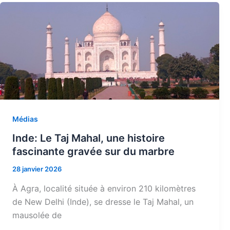
Médias
Inde: Le Taj Mahal, une histoire
fascinante gravée sur du marbre
28 janvier 2026
À Agra, localité située à environ 210 kilomètres
de New Delhi (Inde), se dresse le Taj Mahal, un
mausolée de