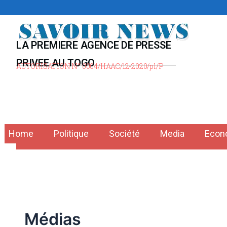
Aller
au
contenu
LA PREMIERE AGENCE DE PRESSE
PRIVEE AU TOGO
AUTORISATION N° 0004/HAAC/12-2020/pl/P
Home
Politique
Société
Media
Econ
Médias