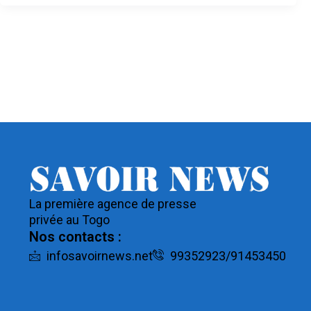
La première agence de presse
privée au Togo
Nos contacts :
infosavoirnews.net
99352923/91453450