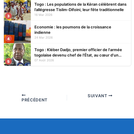
Togo : Les populations de la Kéran célèbrent dans
l’allégresse Tislim-Difoini, leur fête traditionnelle
16 Mar 2026
3
Economie : les poumons de la croissance
indienne
24 Mar 2026
4
Togo : Kléber Dadjo, premier officier de l'armée
togolaise devenu chef de l'État, au cœur d'un
ouvrage
07 Août 2026
5
SUIVANT
PRÉCÉDENT