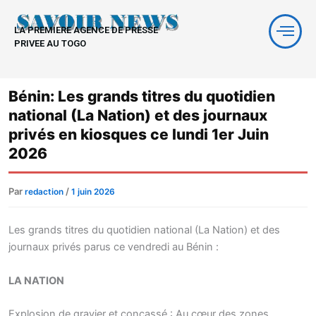
Aller
au
LA PREMIERE AGENCE DE PRESSE
contenu
PRIVEE AU TOGO
Bénin: Les grands titres du quotidien
national (La Nation) et des journaux
privés en kiosques ce lundi 1er Juin
2026
Par
/
redaction
1 juin 2026
Les grands titres du quotidien national (La Nation) et des
journaux privés parus ce vendredi au Bénin :
LA NATION
Explosion de gravier et concassé : Au cœur des zones