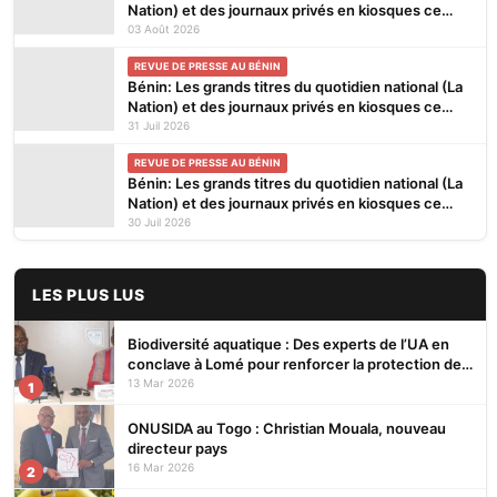
Nation) et des journaux privés en kiosques ce
lundi 3 Août 2026
03 Août 2026
REVUE DE PRESSE AU BÉNIN
Bénin: Les grands titres du quotidien national (La
Nation) et des journaux privés en kiosques ce
vendredi 31 Juillet 2026
31 Juil 2026
REVUE DE PRESSE AU BÉNIN
Bénin: Les grands titres du quotidien national (La
Nation) et des journaux privés en kiosques ce
jeudi 30 Juillet 2026
30 Juil 2026
LES PLUS LUS
Biodiversité aquatique : Des experts de l’UA en
conclave à Lomé pour renforcer la protection des
écosystèmes
13 Mar 2026
1
ONUSIDA au Togo : Christian Mouala, nouveau
directeur pays
16 Mar 2026
2