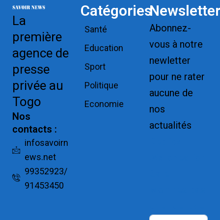
Catégories
Newslette
La
Abonnez-
Santé
première
vous à notre
Education
agence de
newletter
Sport
presse
pour ne rater
privée au
Politique
aucune de
Togo
Economie
nos
Nos
actualités
contacts :
Replica
infosavoirn
ews.net
Watches for
99352923/
Sale
91453450
Montres pas
cher de luxe