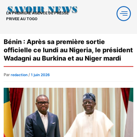
Aller
au
LA PREMIERE AGENCE DE PRESSE
contenu
PRIVEE AU TOGO
Bénin : Après sa première sortie
officielle ce lundi au Nigeria, le président
Wadagni au Burkina et au Niger mardi
Par
/
redaction
1 juin 2026