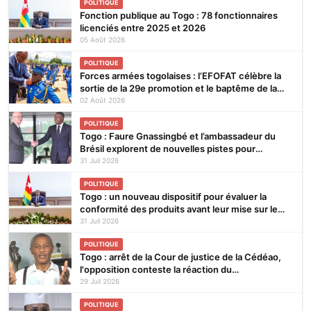
POLITIQUE
Fonction publique au Togo : 78 fonctionnaires
licenciés entre 2025 et 2026
05 Août 2026
POLITIQUE
Forces armées togolaises : l’EFOFAT célèbre la
sortie de la 29e promotion et le baptême de la
30e
02 Août 2026
POLITIQUE
Togo : Faure Gnassingbé et l’ambassadeur du
Brésil explorent de nouvelles pistes pour
renforcer la coopération bilatérale
31 Juil 2026
POLITIQUE
Togo : un nouveau dispositif pour évaluer la
conformité des produits avant leur mise sur le
marché
31 Juil 2026
POLITIQUE
Togo : arrêt de la Cour de justice de la Cédéao,
l'opposition conteste la réaction du
gouvernement
29 Juil 2026
POLITIQUE