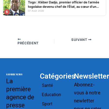
Togo : Kléber Dadjo, premier officier de l'armée
togolaise devenu chef de l'État, au cœur d'un
ouvrage
07 Août 2026
5
SUIVANT
PRÉCÉDENT
Catégories
Newslette
La
Abonnez-
Santé
première
vous à notre
Education
agence de
newletter
Sport
presse
pour ne rater