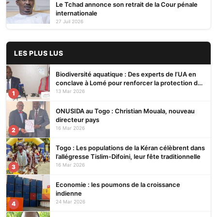
Le Tchad annonce son retrait de la Cour pénale
internationale
27 Juil 2026
LES PLUS LUS
Biodiversité aquatique : Des experts de l’UA en
conclave à Lomé pour renforcer la protection des
écosystèmes
13 Mar 2026
1
ONUSIDA au Togo : Christian Mouala, nouveau
directeur pays
16 Mar 2026
2
Togo : Les populations de la Kéran célèbrent dans
l’allégresse Tislim-Difoini, leur fête traditionnelle
16 Mar 2026
3
Economie : les poumons de la croissance
indienne
24 Mar 2026
4