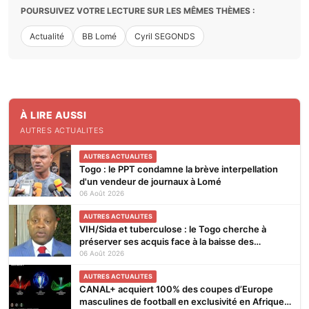
POURSUIVEZ VOTRE LECTURE SUR LES MÊMES THÈMES :
Actualité
BB Lomé
Cyril SEGONDS
À LIRE AUSSI
AUTRES ACTUALITES
AUTRES ACTUALITES
Togo : le PPT condamne la brève interpellation
d'un vendeur de journaux à Lomé
06 Août 2026
AUTRES ACTUALITES
VIH/Sida et tuberculose : le Togo cherche à
préserver ses acquis face à la baisse des
financements
06 Août 2026
AUTRES ACTUALITES
CANAL+ acquiert 100% des coupes d’Europe
masculines de football en exclusivité en Afrique