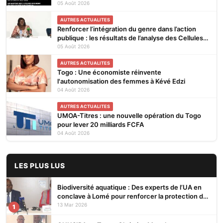
subsaharienne pour 4 saisons jusqu’en 2031
05 Août 2026
AUTRES ACTUALITES
Renforcer l’intégration du genre dans l’action
publique : les résultats de l’analyse des Cellules
Focales Genre restitués à Lomé
05 Août 2026
AUTRES ACTUALITES
Togo : Une économiste réinvente
l'autonomisation des femmes à Kévé Edzi
04 Août 2026
AUTRES ACTUALITES
UMOA-Titres : une nouvelle opération du Togo
pour lever 20 milliards FCFA
04 Août 2026
LES PLUS LUS
Biodiversité aquatique : Des experts de l’UA en
conclave à Lomé pour renforcer la protection des
écosystèmes
13 Mar 2026
1