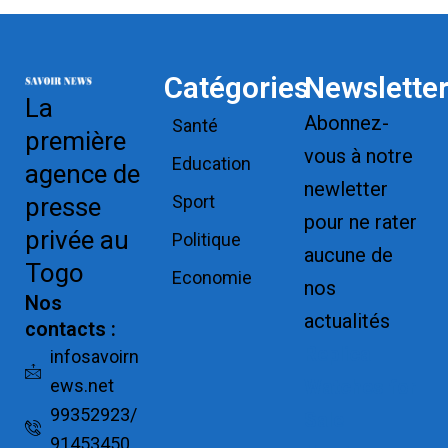
Catégories
Newslette
La
Abonnez-
Santé
première
vous à notre
Education
agence de
newletter
Sport
presse
pour ne rater
privée au
Politique
aucune de
Togo
Economie
nos
Nos
actualités
contacts :
Replica
infosavoirn
ews.net
Watches for
99352923/
Sale
91453450