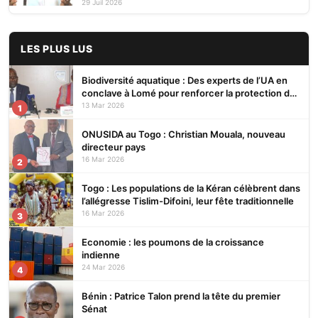
gouvernement
29 Juil 2026
LES PLUS LUS
Biodiversité aquatique : Des experts de l’UA en
conclave à Lomé pour renforcer la protection des
écosystèmes
13 Mar 2026
1
ONUSIDA au Togo : Christian Mouala, nouveau
directeur pays
16 Mar 2026
2
Togo : Les populations de la Kéran célèbrent dans
l’allégresse Tislim-Difoini, leur fête traditionnelle
16 Mar 2026
3
Economie : les poumons de la croissance
indienne
24 Mar 2026
4
Bénin : Patrice Talon prend la tête du premier
Sénat