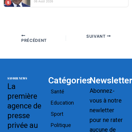
06 Août 2026
5
SUIVANT
PRÉCÉDENT
Catégories
Newslette
La
Abonnez-
Santé
première
vous à notre
Education
agence de
newletter
Sport
presse
pour ne rater
privée au
Politique
aucune de