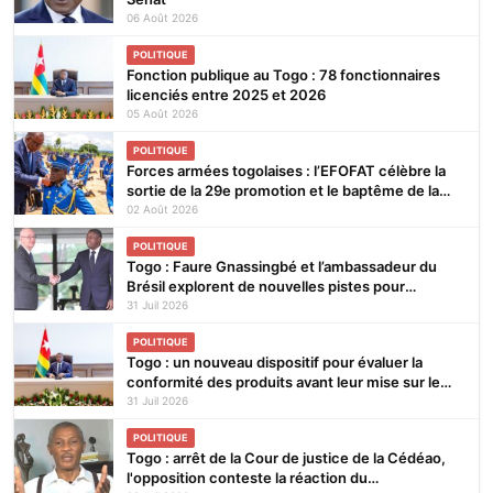
06 Août 2026
POLITIQUE
Fonction publique au Togo : 78 fonctionnaires
licenciés entre 2025 et 2026
05 Août 2026
POLITIQUE
Forces armées togolaises : l’EFOFAT célèbre la
sortie de la 29e promotion et le baptême de la
30e
02 Août 2026
POLITIQUE
Togo : Faure Gnassingbé et l’ambassadeur du
Brésil explorent de nouvelles pistes pour
renforcer la coopération bilatérale
31 Juil 2026
POLITIQUE
Togo : un nouveau dispositif pour évaluer la
conformité des produits avant leur mise sur le
marché
31 Juil 2026
POLITIQUE
Togo : arrêt de la Cour de justice de la Cédéao,
l'opposition conteste la réaction du