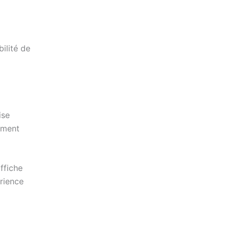
ilité de
ise
ement
ffiche
érience