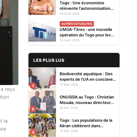
Togo : Une économiste
réinvente l'autonomisation
des femmes à Kévé Edzi
04 Août 2026
AUTRES ACTUALITES
UMOA-Titres : une nouvelle
opération du Togo pour lever
20 milliards FCFA
04 Août 2026
LES PLUS LUS
Biodiversité aquatique : Des
experts de l’UA en conclave à
Lomé pour renforcer la
13 Mar 2026
1
 a reçu
protection des écosystèmes
tion
ONUSIDA au Togo : Christian
Mouala, nouveau directeur
pays
16 Mar 2026
2
Togo : Les populations de la
t la
Kéran célèbrent dans
ure
l’allégresse Tislim-Difoini,
16 Mar 2026
3
leur fête traditionnelle