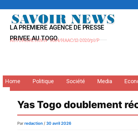
Aller
au
contenu
LA PREMIERE AGENCE DE PRESSE
PRIVEE AU TOGO
AUTORISATION N° 0004/HAAC/12-2020/pl/P
Home
Politique
Société
Media
Econ
Yas Togo doublement ré
Par
redaction
/
30 avril 2026