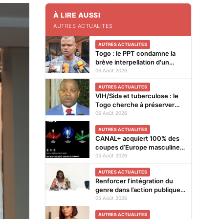
À LIRE AUSSI
AUTRES ACTUALITES
AUTRES ACTUALITES
Togo : le PPT condamne la
brève interpellation d'un
vendeur de journaux à Lomé
06 Août 2026
AUTRES ACTUALITES
VIH/Sida et tuberculose : le
Togo cherche à préserver
ses acquis face à la baisse
06 Août 2026
des financements
AUTRES ACTUALITES
CANAL+ acquiert 100% des
coupes d’Europe masculines
de football en exclusivité en
05 Août 2026
Afrique subsaharienne pour
AUTRES ACTUALITES
4 saisons jusqu’en 2031
Renforcer l’intégration du
genre dans l’action publique :
les résultats de l’analyse des
05 Août 2026
Cellules Focales Genre
AUTRES ACTUALITES
restitués à Lomé