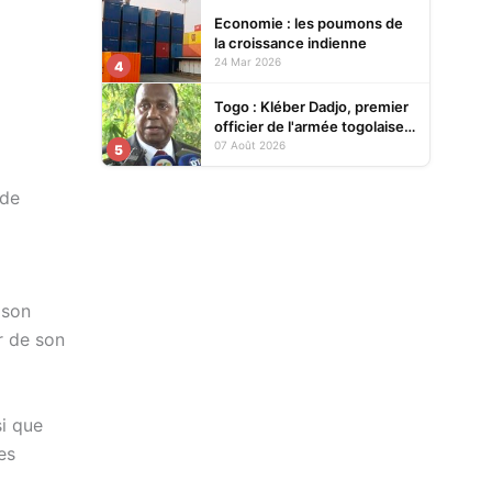
Economie : les poumons de
la croissance indienne
24 Mar 2026
4
Togo : Kléber Dadjo, premier
officier de l'armée togolaise
devenu chef de l'État, au
07 Août 2026
5
cœur d'un ouvrage
 de
 son
r de son
si que
es