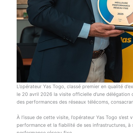
L’opérateur Yas Togo, classé premier en qualité d’
le 20 avril 2026 la visite officielle d’une délégatio
des performances des réseaux télécoms, consacrant 
À l’issue de cette visite, l’opérateur Yas Togo s’est
performance et la fiabilité de ses infrastructures, à
performance réseau fixe.