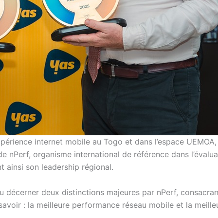
expérience internet mobile au Togo et dans l’espace UEMOA,
n de nPerf, organisme international de référence dans l’évalua
ainsi son leadership régional.
 vu décerner deux distinctions majeures par nPerf, consacran
 savoir : la meilleure performance réseau mobile et la meille