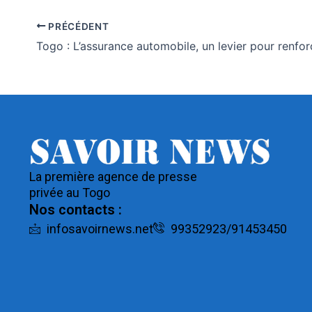
PRÉCÉDENT
La première agence de presse
privée au Togo
Nos contacts :
infosavoirnews.net
99352923/91453450