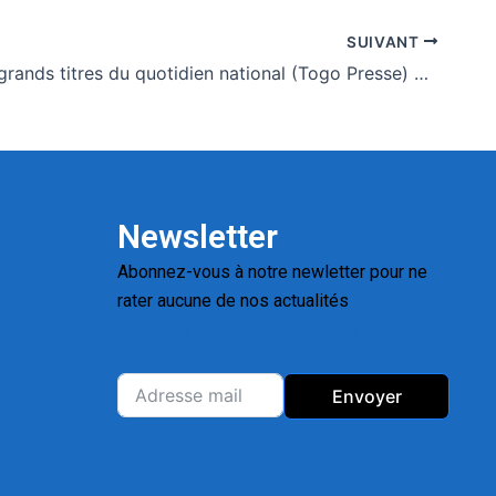
SUIVANT
Togo: Les grands titres du quotidien national (Togo Presse) et des journaux privés en kiosques ce jeudi 30 Avril 2026
Newsletter
Abonnez-vous à notre newletter pour ne
rater aucune de nos actualités
Replica
Watches for Sale
Montres pas cher de
luxe
Envoyer