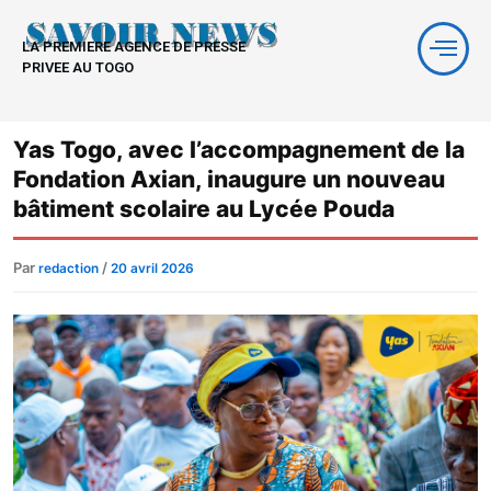
Aller
au
LA PREMIERE AGENCE DE PRESSE
contenu
PRIVEE AU TOGO
Yas Togo, avec l’accompagnement de la
Fondation Axian, inaugure un nouveau
bâtiment scolaire au Lycée Pouda
Par
/
redaction
20 avril 2026