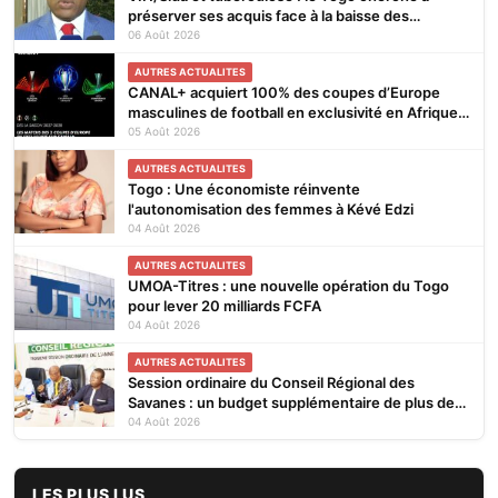
préserver ses acquis face à la baisse des
financements
06 Août 2026
AUTRES ACTUALITES
CANAL+ acquiert 100% des coupes d’Europe
masculines de football en exclusivité en Afrique
subsaharienne pour 4 saisons jusqu’en 2031
05 Août 2026
AUTRES ACTUALITES
Togo : Une économiste réinvente
l'autonomisation des femmes à Kévé Edzi
04 Août 2026
AUTRES ACTUALITES
UMOA-Titres : une nouvelle opération du Togo
pour lever 20 milliards FCFA
04 Août 2026
AUTRES ACTUALITES
Session ordinaire du Conseil Régional des
Savanes : un budget supplémentaire de plus de
845 millions de F.CFA
04 Août 2026
LES PLUS LUS