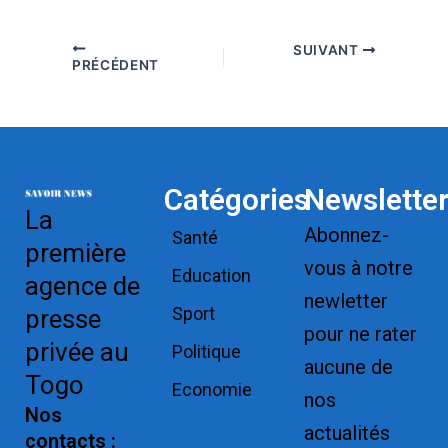
SUIVANT
PRÉCÉDENT
Catégories
Newslette
La
Abonnez-
Santé
première
vous à notre
Education
agence de
newletter
Sport
presse
pour ne rater
privée au
Politique
aucune de
Togo
Economie
nos
Nos
actualités
contacts :