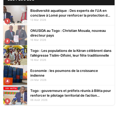
Biodiversité aquatique : Des experts de l’UA en
conclave à Lomé pour renforcer la protection des
écosystèmes
13 Mar 2026
1
ONUSIDA au Togo : Christian Mouala, nouveau
directeur pays
16 Mar 2026
2
Togo : Les populations de la Kéran célèbrent dans
l’allégresse Tislim-Difoini, leur fête traditionnelle
16 Mar 2026
3
Economie : les poumons de la croissance
indienne
24 Mar 2026
4
Togo : gouverneurs et préfets réunis à Blitta pour
renforcer le pilotage territorial de l’action
publique
06 Août 2026
5