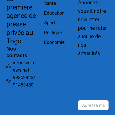
Abonnez-
Santé
première
vous à notre
Education
agence de
newletter
Sport
presse
pour ne rater
privée au
Politique
aucune de
Togo
Economie
nos
Nos
actualités
contacts :
Replica
infosavoirn
ews.net
Watches for
99352923/
Sale
91453450
Montres pas
cher de luxe