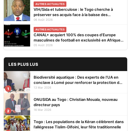
AUTRES ACTUALITES
VIH/Sida et tuberculose : le Togo cherche à
préserver ses acquis face à la baisse des
financements
06 Août 2026
AUTRES ACTUALITES
CANAL+ acquiert 100% des coupes d’Europe
masculines de football en exclusivité en Afrique
subsaharienne pour 4 saisons jusqu’en 2031
05 Août 2026
LES PLUS LUS
Biodiversité aquatique : Des experts de l’UA en
conclave à Lomé pour renforcer la protection des
écosystèmes
13 Mar 2026
1
ONUSIDA au Togo : Christian Mouala, nouveau
directeur pays
16 Mar 2026
2
Togo : Les populations de la Kéran célèbrent dans
l’allégresse Tislim-Difoini, leur fête traditionnelle