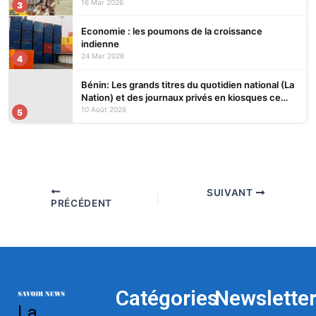
16 Mar 2026
3
Economie : les poumons de la croissance
indienne
24 Mar 2026
4
Bénin: Les grands titres du quotidien national (La
Nation) et des journaux privés en kiosques ce
lundi 10 Août 2026
10 Août 2026
5
SUIVANT
PRÉCÉDENT
Catégories
Newslette
La