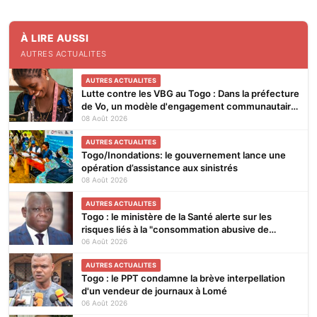
À LIRE AUSSI
AUTRES ACTUALITES
AUTRES ACTUALITES
Lutte contre les VBG au Togo : Dans la préfecture
de Vo, un modèle d'engagement communautaire
qui porte ses fruits
08 Août 2026
AUTRES ACTUALITES
Togo/Inondations: le gouvernement lance une
opération d’assistance aux sinistrés
08 Août 2026
AUTRES ACTUALITES
Togo : le ministère de la Santé alerte sur les
risques liés à la "consommation abusive de
boissons énergisantes et de substances
06 Août 2026
nocives"
AUTRES ACTUALITES
Togo : le PPT condamne la brève interpellation
d'un vendeur de journaux à Lomé
06 Août 2026