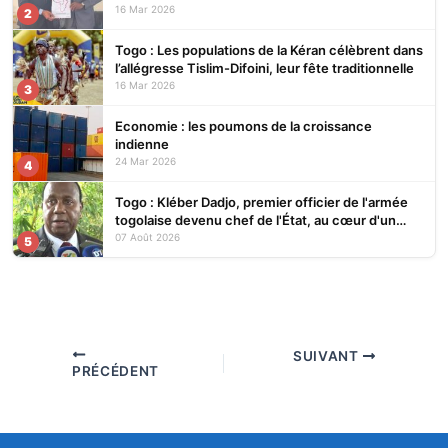
16 Mar 2026
2
Togo : Les populations de la Kéran célèbrent dans
l’allégresse Tislim-Difoini, leur fête traditionnelle
16 Mar 2026
3
Economie : les poumons de la croissance
indienne
24 Mar 2026
4
Togo : Kléber Dadjo, premier officier de l'armée
togolaise devenu chef de l'État, au cœur d'un
ouvrage
07 Août 2026
5
SUIVANT
PRÉCÉDENT