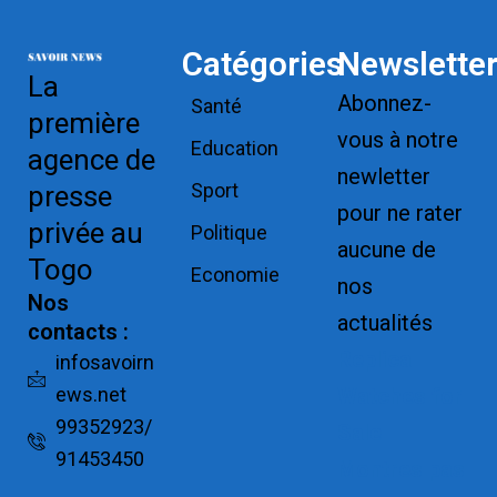
Catégories
Newslette
La
Abonnez-
Santé
première
vous à notre
Education
agence de
newletter
Sport
presse
pour ne rater
privée au
Politique
aucune de
Togo
Economie
nos
Nos
actualités
contacts :
Replica
infosavoirn
ews.net
Watches for
99352923/
Sale
91453450
Montres pas