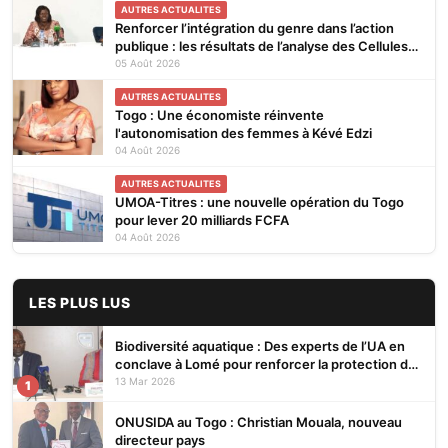
AUTRES ACTUALITES
Renforcer l’intégration du genre dans l’action
publique : les résultats de l’analyse des Cellules
Focales Genre restitués à Lomé
05 Août 2026
AUTRES ACTUALITES
Togo : Une économiste réinvente
l'autonomisation des femmes à Kévé Edzi
04 Août 2026
AUTRES ACTUALITES
UMOA-Titres : une nouvelle opération du Togo
pour lever 20 milliards FCFA
04 Août 2026
LES PLUS LUS
Biodiversité aquatique : Des experts de l’UA en
conclave à Lomé pour renforcer la protection des
écosystèmes
13 Mar 2026
1
ONUSIDA au Togo : Christian Mouala, nouveau
directeur pays