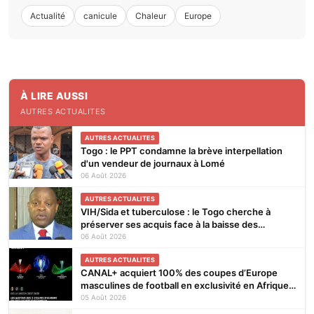
Actualité
canicule
Chaleur
Europe
À LIRE AUSSI
AUTRES ACTUALITES
AUTRES ACTUALITES
Togo : le PPT condamne la brève interpellation
d'un vendeur de journaux à Lomé
06 Août 2026
AUTRES ACTUALITES
VIH/Sida et tuberculose : le Togo cherche à
préserver ses acquis face à la baisse des
financements
06 Août 2026
AUTRES ACTUALITES
CANAL+ acquiert 100% des coupes d’Europe
masculines de football en exclusivité en Afrique
subsaharienne pour 4 saisons jusqu’en 2031
05 Août 2026