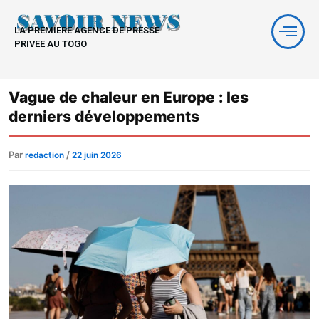
Aller
au
LA PREMIERE AGENCE DE PRESSE
contenu
PRIVEE AU TOGO
Vague de chaleur en Europe : les
derniers développements
Par
/
redaction
22 juin 2026