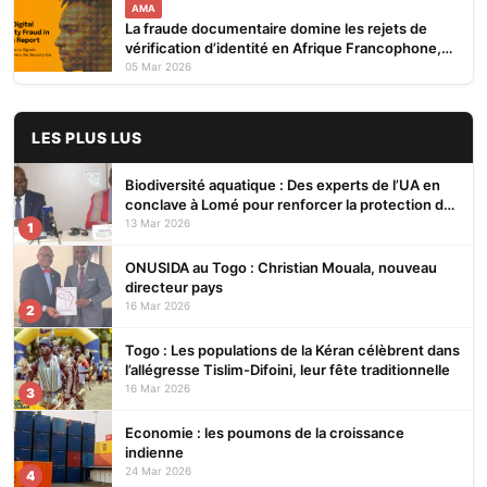
AMA
La fraude documentaire domine les rejets de
vérification d’identité en Afrique Francophone,
selon le rapport 2026 de Smile ID
05 Mar 2026
LES PLUS LUS
Biodiversité aquatique : Des experts de l’UA en
conclave à Lomé pour renforcer la protection des
écosystèmes
13 Mar 2026
1
ONUSIDA au Togo : Christian Mouala, nouveau
directeur pays
16 Mar 2026
2
Togo : Les populations de la Kéran célèbrent dans
l’allégresse Tislim-Difoini, leur fête traditionnelle
16 Mar 2026
3
Economie : les poumons de la croissance
indienne
24 Mar 2026
4