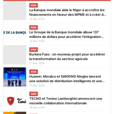
AMA
La Banque mondiale aide le Niger à accroître les
financements en faveur des MPME et à créer des
emplois
13 Mar 2026
AMA
Le Groupe de la Banque mondiale alloue 137
millions de dollars pour accélérer l’intégration
numérique et la création d’emplois au Bénin, au
12 Mar 2026
Libéria et en Sierra Leone
AMA
Burkina Faso : un nouveau projet pour accélérer
la transformation du secteur agricole
11 Mar 2026
AMA
Huawei, Meralco et SANXING Ningbo lancent
une solution de distribution intelligente et une
initiative phare
10 Mar 2026
AMA
TECNO et Tonino Lamborghini annoncent une
nouvelle collaboration internationale
06 Mar 2026