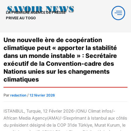
Aller
au
LA PREMIERE AGENCE DE PRESSE
contenu
PRIVEE AU TOGO
Une nouvelle ère de coopération
climatique peut « apporter la stabilité
dans un monde instable » : Secrétaire
exécutif de la Convention-cadre des
Nations unies sur les changements
climatiques
Par
/
redaction
12 février 2026
ISTANBUL, Turquie, 12 Février 2026-/ONU Climat infos/-
African Media Agency(AMA)/-S’exprimant à Istanbul aux côtés
du président désigné de la COP 31de Türkiye, Murat Kurum, le