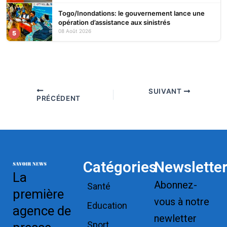
Togo/Inondations: le gouvernement lance une
opération d’assistance aux sinistrés
08 Août 2026
5
SUIVANT
PRÉCÉDENT
Catégories
Newslette
La
Abonnez-
Santé
première
vous à notre
Education
agence de
newletter
Sport