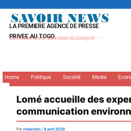
Aller
au
contenu
LA PREMIERE AGENCE DE PRESSE
PRIVEE AU TOGO
AUTORISATION N° 0004/HAAC/12-2020/pl/P
Home
Politique
Société
Media
Econ
Lomé accueille des expert
communication environ
Par
redaction
/
8 avril 2026