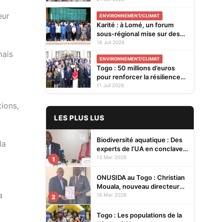
inondations
eur
ENVIRONNEMENT/CLIMAT
Karité : à Lomé, un forum
sous-régional mise sur des
plants améliorés pour
16 Juil 2026
renforcer la résilience
mais
ENVIRONNEMENT/CLIMAT
climatique
Togo : 50 millions d’euros
pour renforcer la résilience
du système de santé face au
11 Juil 2026
changement climatique
tions,
LES PLUS LUS
Biodiversité aquatique : Des
la
experts de l’UA en conclave à
Lomé pour renforcer la
13 Mar 2026
1
protection des écosystèmes
ONUSIDA au Togo : Christian
Mouala, nouveau directeur
a
pays
16 Mar 2026
2
Togo : Les populations de la