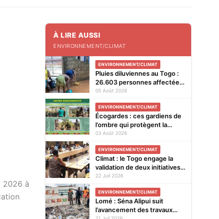
À LIRE AUSSI
ENVIRONNEMENT/CLIMAT
ENVIRONNEMENT/CLIMAT
Pluies diluviennes au Togo :
26.603 personnes affectées,
l’aide d’urgence chiffrée à
05 Août 2026
1,14 milliard FCFA
ENVIRONNEMENT/CLIMAT
Écogardes : ces gardiens de
l’ombre qui protègent la
biodiversité du Togo
03 Août 2026
ENVIRONNEMENT/CLIMAT
Climat : le Togo engage la
validation de deux initiatives
pour renforcer sa résilience
22 Juil 2026
l 2026 à
et l'accès aux financements
ENVIRONNEMENT/CLIMAT
verts
cation
Lomé : Séna Alipui suit
l’avancement des travaux
d’assainissement après les
21 Juil 2026