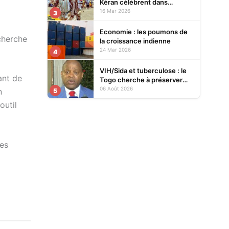
Kéran célèbrent dans
l’allégresse Tislim-Difoini,
16 Mar 2026
3
leur fête traditionnelle
Economie : les poumons de
cherche
la croissance indienne
24 Mar 2026
4
VIH/Sida et tuberculose : le
ant de
Togo cherche à préserver
ses acquis face à la baisse
06 Août 2026
n
5
des financements
outil
es