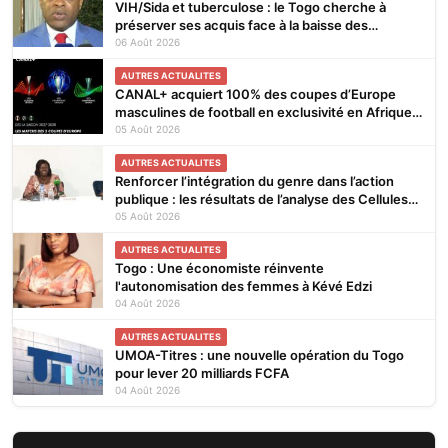
VIH/Sida et tuberculose : le Togo cherche à
préserver ses acquis face à la baisse des
financements
06 Août 2026
AUTRES ACTUALITES
CANAL+ acquiert 100% des coupes d’Europe
masculines de football en exclusivité en Afrique
subsaharienne pour 4 saisons jusqu’en 2031
05 Août 2026
AUTRES ACTUALITES
Renforcer l’intégration du genre dans l’action
publique : les résultats de l’analyse des Cellules
Focales Genre restitués à Lomé
05 Août 2026
AUTRES ACTUALITES
Togo : Une économiste réinvente
l'autonomisation des femmes à Kévé Edzi
04 Août 2026
AUTRES ACTUALITES
UMOA-Titres : une nouvelle opération du Togo
pour lever 20 milliards FCFA
04 Août 2026