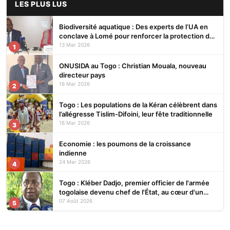
LES PLUS LUS
Biodiversité aquatique : Des experts de l’UA en
conclave à Lomé pour renforcer la protection des
écosystèmes
13 Mar 2026
1
ONUSIDA au Togo : Christian Mouala, nouveau
directeur pays
16 Mar 2026
2
Togo : Les populations de la Kéran célèbrent dans
l’allégresse Tislim-Difoini, leur fête traditionnelle
16 Mar 2026
3
Economie : les poumons de la croissance
indienne
24 Mar 2026
4
Togo : Kléber Dadjo, premier officier de l'armée
togolaise devenu chef de l'État, au cœur d'un
ouvrage
07 Août 2026
5