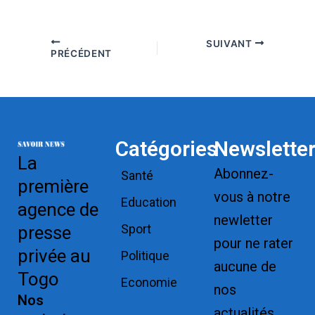
SUIVANT
PRÉCÉDENT
Catégories
Newslette
La
Abonnez-
Santé
première
vous à notre
Education
agence de
newletter
Sport
presse
pour ne rater
privée au
Politique
aucune de
Togo
Economie
nos
Nos
actualités