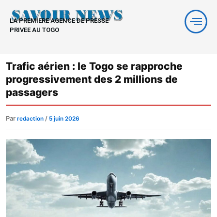
Aller
au
LA PREMIERE AGENCE DE PRESSE
contenu
PRIVEE AU TOGO
Trafic aérien : le Togo se rapproche
progressivement des 2 millions de
passagers
Par
/
redaction
5 juin 2026