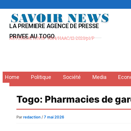
Aller
au
contenu
LA PREMIERE AGENCE DE PRESSE
PRIVEE AU TOGO
AUTORISATION N° 0004/HAAC/12-2020/pl/P
Home
Politique
Société
Media
Econ
Togo: Pharmacies de gar
Par
redaction
/
7 mai 2026