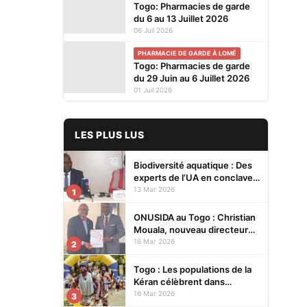
Togo: Pharmacies de garde
du 6 au 13 Juillet 2026
06 Juil 2026
PHARMACIE DE GARDE À LOMÉ
Togo: Pharmacies de garde
du 29 Juin au 6 Juillet 2026
01 Juil 2026
LES PLUS LUS
Biodiversité aquatique : Des
experts de l’UA en conclave à
Lomé pour renforcer la
13 Mar 2026
1
protection des écosystèmes
ONUSIDA au Togo : Christian
Mouala, nouveau directeur
pays
16 Mar 2026
2
Togo : Les populations de la
Kéran célèbrent dans
l’allégresse Tislim-Difoini,
16 Mar 2026
3
leur fête traditionnelle