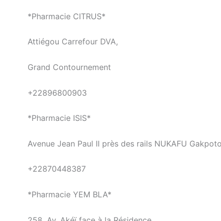
*Pharmacie CITRUS*
Attiégou Carrefour DVA,
Grand Contournement
+22896800903
*Pharmacie ISIS*
Avenue Jean Paul II près des rails NUKAFU Gakpot
+22870448387
*Pharmacie YEM BLA*
258, Av. Akéï face à la Résidence