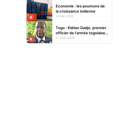
Economie : les poumons de
la croissance indienne
24 Mar 2026
4
Togo : Kléber Dadjo, premier
officier de l'armée togolaise
devenu chef de l'État, au
07 Août 2026
5
cœur d'un ouvrage