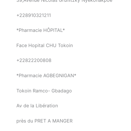
39,Avenue Nicolas Grunitzky Nyékonakpoè
+228910321211
*Pharmacie HÔPITAL*
Face Hopital CHU Tokoin
+22822200808
*Pharmacie AGBEGNIGAN*
Tokoin Ramco- Gbadago
Av de la Libération
près du PRET A MANGER