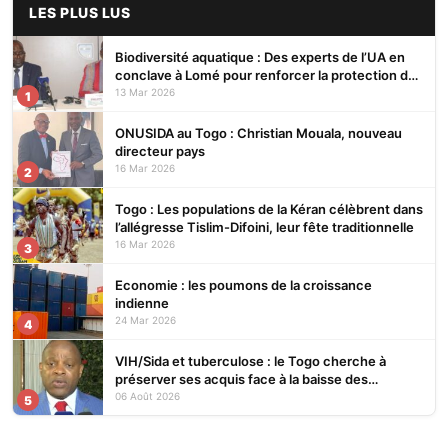
LES PLUS LUS
Biodiversité aquatique : Des experts de l’UA en
conclave à Lomé pour renforcer la protection des
écosystèmes
13 Mar 2026
1
ONUSIDA au Togo : Christian Mouala, nouveau
directeur pays
16 Mar 2026
2
Togo : Les populations de la Kéran célèbrent dans
l’allégresse Tislim-Difoini, leur fête traditionnelle
16 Mar 2026
3
Economie : les poumons de la croissance
indienne
24 Mar 2026
4
VIH/Sida et tuberculose : le Togo cherche à
préserver ses acquis face à la baisse des
financements
06 Août 2026
5