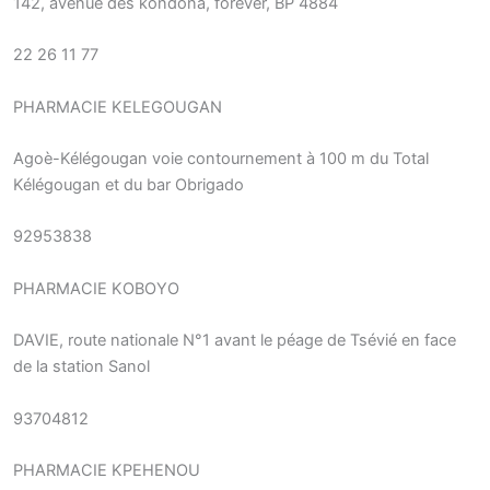
142, avenue des kondona, forever, BP 4884
22 26 11 77
PHARMACIE KELEGOUGAN
Agoè-Kélégougan voie contournement à 100 m du Total
Kélégougan et du bar Obrigado
92953838
PHARMACIE KOBOYO
DAVIE, route nationale N°1 avant le péage de Tsévié en face
de la station Sanol
93704812
PHARMACIE KPEHENOU