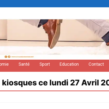
omie
Santé
Sport
Education
Contact
 kiosques ce lundi 27 Avril 