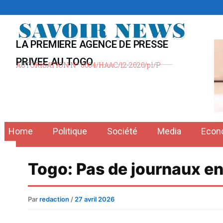
Aller
au
contenu
LA PREMIERE AGENCE DE PRESSE
PRIVEE AU TOGO
AUTORISATION N° 0004/HAAC/12-2020/pl/P
Home
Politique
Société
Media
Econ
Togo: Pas de journaux en
Par
redaction
/
27 avril 2026