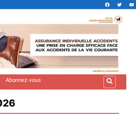
F
T
Y
a
w
o
c
i
u
e
t
t
b
t
u
o
e
b
o
r
e
k
Abonnez-vous
2026