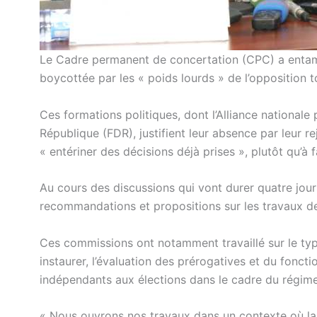
Le Cadre permanent de concertation (CPC) a entamé
boycottée par les « poids lourds » de l’opposition t
Ces formations politiques, dont l’Alliance national
République (FDR), justifient leur absence par leur r
« entériner des décisions déjà prises », plutôt qu’à 
Au cours des discussions qui vont durer quatre jou
recommandations et propositions sur les travaux d
Ces commissions ont notamment travaillé sur le ty
instaurer, l’évaluation des prérogatives et du fonct
indépendants aux élections dans le cadre du régime
« Nous ouvrons nos travaux dans un contexte où la 