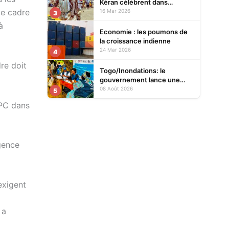
Kéran célèbrent dans
l’allégresse Tislim-Difoini,
le cadre
16 Mar 2026
3
leur fête traditionnelle
à
Economie : les poumons de
la croissance indienne
24 Mar 2026
4
dre doit
Togo/Inondations: le
gouvernement lance une
opération d’assistance aux
08 Août 2026
5
sinistrés
CPC dans
rgence
exigent
 a