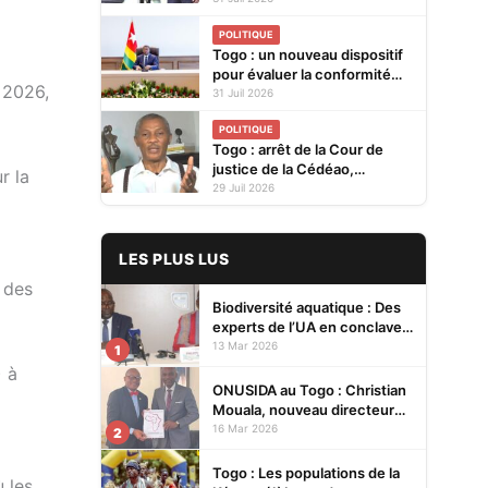
pour renforcer la coopération
POLITIQUE
bilatérale
Togo : un nouveau dispositif
pour évaluer la conformité
 2026,
des produits avant leur mise
31 Juil 2026
sur le marché
POLITIQUE
Togo : arrêt de la Cour de
justice de la Cédéao,
r la
l'opposition conteste la
29 Juil 2026
réaction du gouvernement
LES PLUS LUS
 des
Biodiversité aquatique : Des
experts de l’UA en conclave à
Lomé pour renforcer la
13 Mar 2026
1
protection des écosystèmes
) à
ONUSIDA au Togo : Christian
Mouala, nouveau directeur
pays
16 Mar 2026
2
Togo : Les populations de la
 les