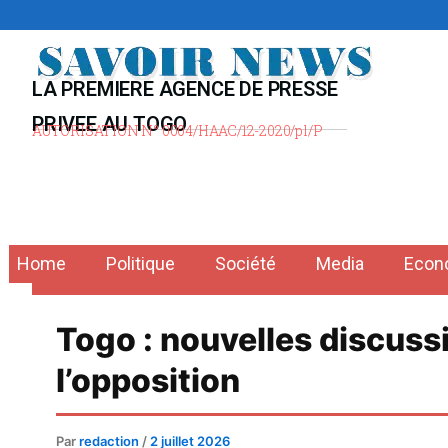
Aller
au
contenu
LA PREMIERE AGENCE DE PRESSE
PRIVEE AU TOGO
AUTORISATION N° 0004/HAAC/12-2020/pl/P
Home
Politique
Société
Media
Econ
Togo : nouvelles discuss
l’opposition
Par
redaction
/
2 juillet 2026