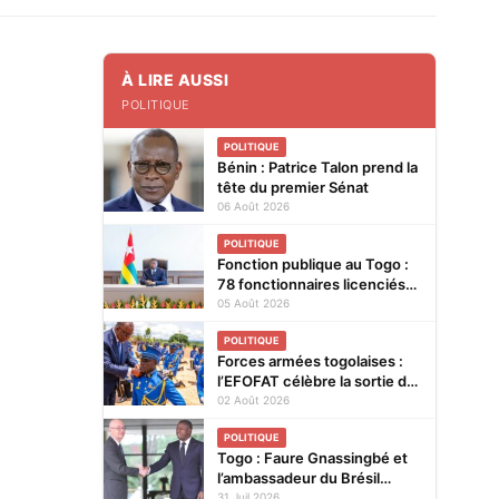
À LIRE AUSSI
POLITIQUE
POLITIQUE
Bénin : Patrice Talon prend la
tête du premier Sénat
06 Août 2026
POLITIQUE
Fonction publique au Togo :
78 fonctionnaires licenciés
entre 2025 et 2026
05 Août 2026
POLITIQUE
Forces armées togolaises :
l’EFOFAT célèbre la sortie de
la 29e promotion et le
02 Août 2026
baptême de la 30e
POLITIQUE
Togo : Faure Gnassingbé et
l’ambassadeur du Brésil
explorent de nouvelles pistes
31 Juil 2026