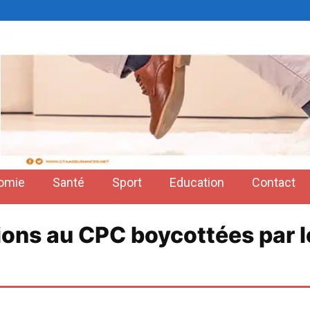
omie
Santé
Sport
Education
Contact
ions au CPC boycottées par l