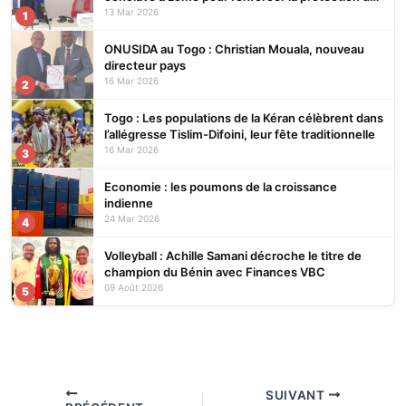
écosystèmes
13 Mar 2026
1
ONUSIDA au Togo : Christian Mouala, nouveau
directeur pays
16 Mar 2026
2
Togo : Les populations de la Kéran célèbrent dans
l’allégresse Tislim-Difoini, leur fête traditionnelle
16 Mar 2026
3
Economie : les poumons de la croissance
indienne
24 Mar 2026
4
Volleyball : Achille Samani décroche le titre de
champion du Bénin avec Finances VBC
09 Août 2026
5
SUIVANT