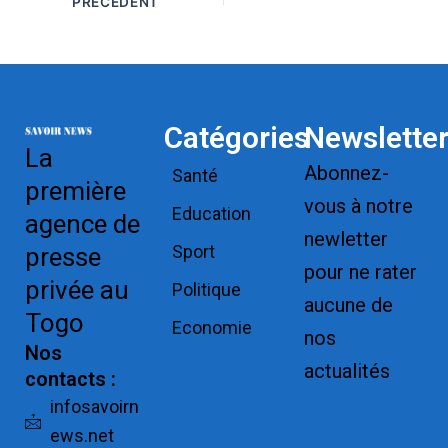
PRÉCÉDENT
Catégories
Newslette
La
Abonnez-
Santé
première
vous à notre
Education
agence de
newletter
Sport
presse
pour ne rater
privée au
Politique
aucune de
Togo
Economie
nos
Nos
actualités
contacts :
Replica
infosavoirn
ews.net
Watches for