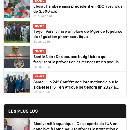
SANTÉ
Ebola : flambée sans précédent en RDC avec plus
de 3.500 cas
01 Août 2026
SANTÉ
Togo : Vers la mise en place de l’Agence togolaise
de régulation pharmaceutique
30 Juil 2026
SANTÉ
Santé/Sida : Des coupes budgétaires qui
fragilisent la prévention et menacent les acquis
(ONUSIDA)
30 Juil 2026
SANTÉ
Santé : La 24ᵉ Conférence internationale sur le
sida et les IST en Afrique se tiendra en 2027 à
Cotonou
29 Juil 2026
LES PLUS LUS
Biodiversité aquatique : Des experts de l’UA en
conclave à Lomé pour renforcer la protection des