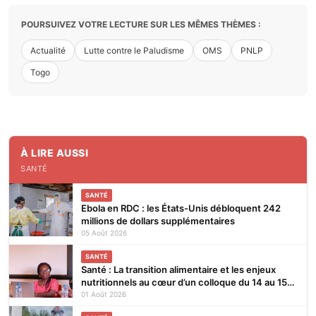
POURSUIVEZ VOTRE LECTURE SUR LES MÊMES THÈMES :
Actualité
Lutte contre le Paludisme
OMS
PNLP
Togo
À LIRE AUSSI
SANTÉ
SANTÉ
Ebola en RDC : les États-Unis débloquent 242
millions de dollars supplémentaires
05 Août 2026
SANTÉ
Santé : La transition alimentaire et les enjeux
nutritionnels au cœur d’un colloque du 14 au 15
août 2026 à Lomé
01 Août 2026