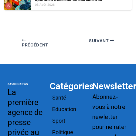
08 Août 2026
5
SUIVANT
PRÉCÉDENT
Catégories
Newslette
La
Abonnez-
Santé
première
vous à notre
Education
agence de
newletter
Sport
presse
pour ne rater
privée au
Politique