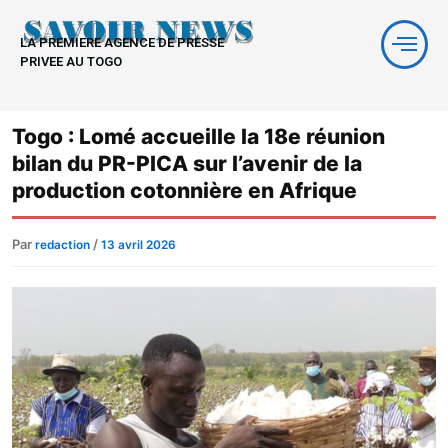
Aller
au
LA PREMIERE AGENCE DE PRESSE
contenu
PRIVEE AU TOGO
Togo : Lomé accueille la 18e réunion
bilan du PR-PICA sur l’avenir de la
production cotonnière en Afrique
Par
/
redaction
13 avril 2026