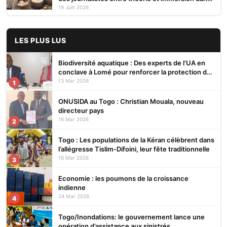
des plantations
19 Juin 2026
LES PLUS LUS
Biodiversité aquatique : Des experts de l’UA en
conclave à Lomé pour renforcer la protection des
écosystèmes
13 Mar 2026
1
ONUSIDA au Togo : Christian Mouala, nouveau
directeur pays
16 Mar 2026
2
Togo : Les populations de la Kéran célèbrent dans
l’allégresse Tislim-Difoini, leur fête traditionnelle
16 Mar 2026
3
Economie : les poumons de la croissance
indienne
24 Mar 2026
4
Togo/Inondations: le gouvernement lance une
opération d’assistance aux sinistrés