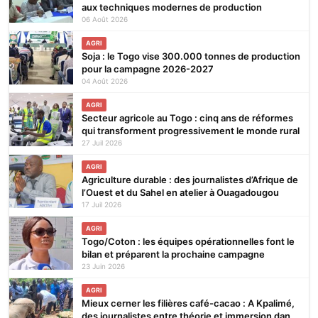
aux techniques modernes de production
06 Août 2026
AGRI
Soja : le Togo vise 300.000 tonnes de production
pour la campagne 2026-2027
04 Août 2026
AGRI
Secteur agricole au Togo : cinq ans de réformes
qui transforment progressivement le monde rural
27 Juil 2026
AGRI
Agriculture durable : des journalistes d’Afrique de
l’Ouest et du Sahel en atelier à Ouagadougou
17 Juil 2026
AGRI
Togo/Coton : les équipes opérationnelles font le
bilan et préparent la prochaine campagne
23 Juin 2026
AGRI
Mieux cerner les filières café-cacao : A Kpalimé,
des journalistes entre théorie et immersion dans