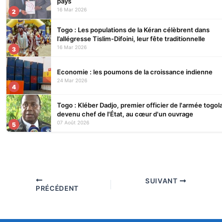
pays
16 Mar 2026
2
Togo : Les populations de la Kéran célèbrent dans
l’allégresse Tislim-Difoini, leur fête traditionnelle
16 Mar 2026
3
Economie : les poumons de la croissance indienne
24 Mar 2026
4
Togo : Kléber Dadjo, premier officier de l'armée togol
devenu chef de l'État, au cœur d'un ouvrage
07 Août 2026
5
SUIVANT
PRÉCÉDENT