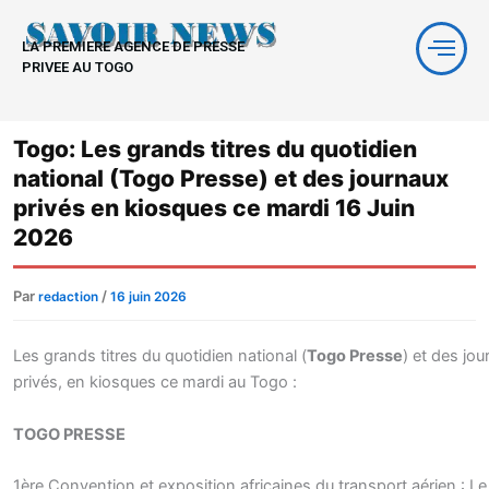
Aller
au
LA PREMIERE AGENCE DE PRESSE
contenu
PRIVEE AU TOGO
Togo: Les grands titres du quotidien
national (Togo Presse) et des journaux
privés en kiosques ce mardi 16 Juin
2026
Par
/
redaction
16 juin 2026
Les grands titres du quotidien national (
Togo Presse
) et des jo
privés, en kiosques ce mardi au Togo :
TOGO PRESSE
1ère Convention et exposition africaines du transport aérien : L