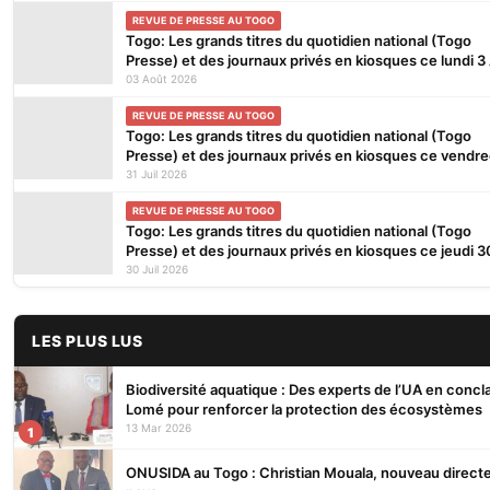
REVUE DE PRESSE AU TOGO
Togo: Les grands titres du quotidien national (Togo
Presse) et des journaux privés en kiosques ce lundi 3
2026
03 Août 2026
REVUE DE PRESSE AU TOGO
Togo: Les grands titres du quotidien national (Togo
Presse) et des journaux privés en kiosques ce vendre
Juillet 2026
31 Juil 2026
REVUE DE PRESSE AU TOGO
Togo: Les grands titres du quotidien national (Togo
Presse) et des journaux privés en kiosques ce jeudi 3
Juillet 2026
30 Juil 2026
LES PLUS LUS
Biodiversité aquatique : Des experts de l’UA en concl
Lomé pour renforcer la protection des écosystèmes
13 Mar 2026
1
ONUSIDA au Togo : Christian Mouala, nouveau direct