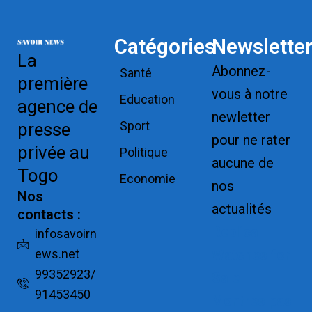
Catégories
Newslette
La
Abonnez-
Santé
première
vous à notre
Education
agence de
newletter
Sport
presse
pour ne rater
privée au
Politique
aucune de
Togo
Economie
nos
Nos
actualités
contacts :
Replica
infosavoirn
ews.net
Watches for
99352923/
Sale
91453450
Montres pas