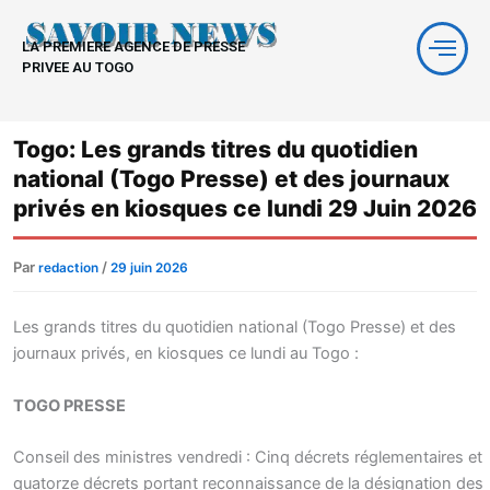
Aller
au
LA PREMIERE AGENCE DE PRESSE
contenu
PRIVEE AU TOGO
Togo: Les grands titres du quotidien
national (Togo Presse) et des journaux
privés en kiosques ce lundi 29 Juin 2026
Par
/
redaction
29 juin 2026
Les grands titres du quotidien national (Togo Presse) et des
journaux privés, en kiosques ce lundi au Togo :
TOGO PRESSE
Conseil des ministres vendredi : Cinq décrets réglementaires et
quatorze décrets portant reconnaissance de la désignation des