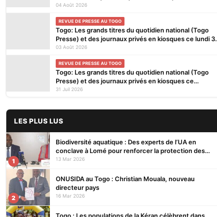
Août 2026
04 Août 2026
REVUE DE PRESSE AU TOGO
Togo: Les grands titres du quotidien national (Togo
Presse) et des journaux privés en kiosques ce lundi 3
Août 2026
03 Août 2026
REVUE DE PRESSE AU TOGO
Togo: Les grands titres du quotidien national (Togo
Presse) et des journaux privés en kiosques ce
vendredi 31 Juillet 2026
31 Juil 2026
LES PLUS LUS
Biodiversité aquatique : Des experts de l’UA en
conclave à Lomé pour renforcer la protection des
écosystèmes
13 Mar 2026
1
ONUSIDA au Togo : Christian Mouala, nouveau
directeur pays
16 Mar 2026
2
Togo : Les populations de la Kéran célèbrent dans