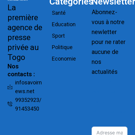
Catégories
Newslette
La
Abonnez-
Santé
première
vous à notre
Education
agence de
newletter
Sport
presse
pour ne rater
privée au
Politique
aucune de
Togo
Economie
nos
Nos
actualités
contacts :
Replica
infosavoirn
ews.net
Watches for
99352923/
Sale
91453450
Montres pas
cher de luxe