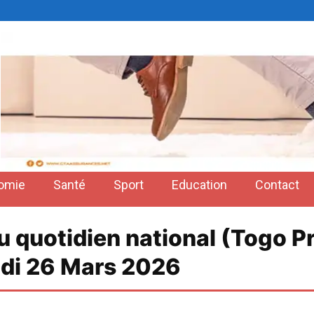
omie
Santé
Sport
Education
Contact
du quotidien national (Togo P
udi 26 Mars 2026