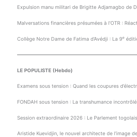
Expulsion manu militari de Brigitte Adjamagbo de D
Malversations financières présumées à l’OTR : Réac
e
Collège Notre Dame de Fatima d’Avédji : La 9
éditi
————————————————————————
LE POPULISTE (Hebdo)
Examens sous tension : Quand les coupures d’électri
FONDAH sous tension : La transhumance incontrôlée
Session extraordinaire 2026 : Le Parlement togolai
Aristide Kuevidjin, le nouvel architecte de l’image d