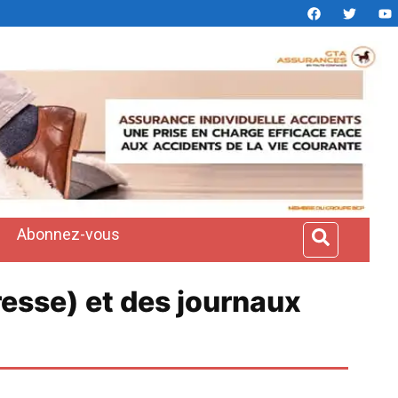
F
T
Y
a
w
o
c
i
u
e
t
t
b
t
u
o
e
b
o
r
e
k
Abonnez-vous
resse) et des journaux