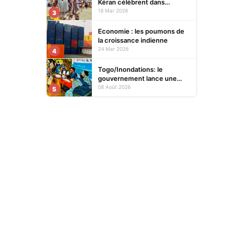
Kéran célèbrent dans
l’allégresse Tislim-Difoini,
16 Mar 2026
3
leur fête traditionnelle
Economie : les poumons de
la croissance indienne
24 Mar 2026
4
Togo/Inondations: le
gouvernement lance une
opération d’assistance aux
08 Août 2026
5
sinistrés