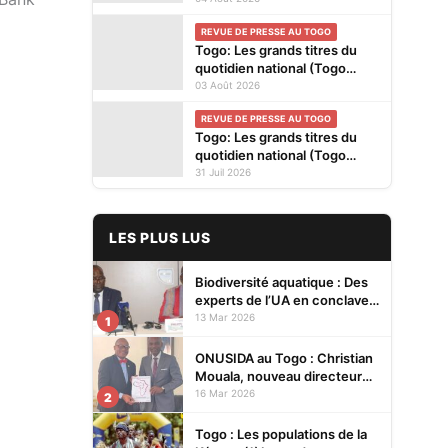
privés en kiosques ce mardi
REVUE DE PRESSE AU TOGO
4 Août 2026
Togo: Les grands titres du
quotidien national (Togo
Presse) et des journaux
03 Août 2026
privés en kiosques ce lundi 3
REVUE DE PRESSE AU TOGO
Août 2026
Togo: Les grands titres du
quotidien national (Togo
Presse) et des journaux
31 Juil 2026
privés en kiosques ce
vendredi 31 Juillet 2026
LES PLUS LUS
Biodiversité aquatique : Des
experts de l’UA en conclave à
Lomé pour renforcer la
13 Mar 2026
1
protection des écosystèmes
ONUSIDA au Togo : Christian
Mouala, nouveau directeur
pays
16 Mar 2026
2
Togo : Les populations de la