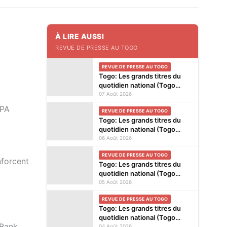
À LIRE AUSSI
REVUE DE PRESSE AU TOGO
REVUE DE PRESSE AU TOGO
Togo: Les grands titres du
quotidien national (Togo
Presse) et des journaux
07 Août 2026
privés en kiosques ce
 PA
REVUE DE PRESSE AU TOGO
vendredi 7 Août 2026
Togo: Les grands titres du
quotidien national (Togo
Presse) et des journaux
06 Août 2026
privés en kiosques ce jeudi 6
REVUE DE PRESSE AU TOGO
Août 2026
nforcent
Togo: Les grands titres du
quotidien national (Togo
Presse) et des journaux
05 Août 2026
privés en kiosques ce
REVUE DE PRESSE AU TOGO
mercredi 5 Août 2026
Togo: Les grands titres du
quotidien national (Togo
 Bank
Presse) et des journaux
04 Août 2026