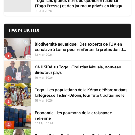
Togo: Les grands titres du quotidien national
(Togo Presse) et des journaux privés en kiosques
ce jeudi 30 Juillet 2026
30 Juil 2026
LES PLUS LUS
Biodiversité aquatique : Des experts de l’UA en
conclave à Lomé pour renforcer la protection des
écosystèmes
13 Mar 2026
1
ONUSIDA au Togo : Christian Mouala, nouveau
directeur pays
16 Mar 2026
2
Togo : Les populations de la Kéran célèbrent dans
l’allégresse Tislim-Difoini, leur fête traditionnelle
16 Mar 2026
3
Economie : les poumons de la croissance
indienne
24 Mar 2026
4