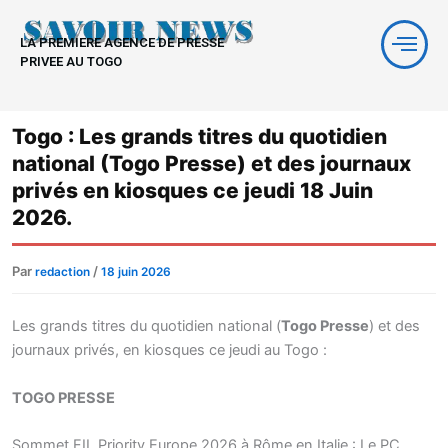
Aller
au
LA PREMIERE AGENCE DE PRESSE
contenu
PRIVEE AU TOGO
Togo : Les grands titres du quotidien
national (Togo Presse) et des journaux
privés en kiosques ce jeudi 18 Juin
2026.
Par
/
redaction
18 juin 2026
Les grands titres du quotidien national (
Togo Presse
) et des
journaux privés, en kiosques ce jeudi au Togo :
TOGO PRESSE
Sommet FIL Priority Europe 2026 à Rôme en Italie : Le PC