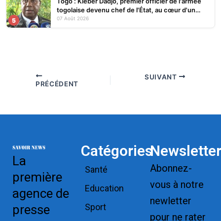
Togo : Kléber Dadjo, premier officier de l'armée
togolaise devenu chef de l'État, au cœur d'un
ouvrage
07 Août 2026
5
SUIVANT
PRÉCÉDENT
Catégories
Newslette
La
Abonnez-
Santé
première
vous à notre
Education
agence de
newletter
Sport
presse
pour ne rater