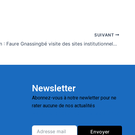
SUIVANT
Kirghizistan : Faure Gnassingbé visite des sites institutionnels et économiques clés
Newsletter
Abonnez-vous à notre newletter pour ne
rater aucune de nos actualités
Replica
Watches for Sale
Montres pas cher de
luxe
Envoyer