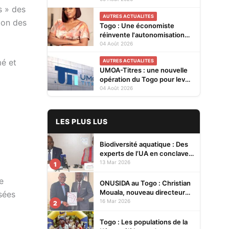
s » des
Cellules Focales Genre
AUTRES ACTUALITES
restitués à Lomé
ion des
Togo : Une économiste
réinvente l'autonomisation
des femmes à Kévé Edzi
04 Août 2026
mé et
AUTRES ACTUALITES
UMOA-Titres : une nouvelle
opération du Togo pour lever
20 milliards FCFA
04 Août 2026
LES PLUS LUS
Biodiversité aquatique : Des
experts de l’UA en conclave à
Lomé pour renforcer la
13 Mar 2026
1
protection des écosystèmes
e
ONUSIDA au Togo : Christian
Mouala, nouveau directeur
sées
pays
16 Mar 2026
2
Togo : Les populations de la