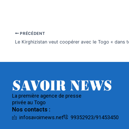
PRÉCÉDENT
La première agence de presse
privée au Togo
Nos contacts :
infosavoirnews.net
99352923/91453450