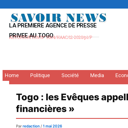
Aller
au
contenu
LA PREMIERE AGENCE DE PRESSE
PRIVEE AU TOGO
AUTORISATION N° 0004/HAAC/12-2020/pl/P
Home
Politique
Société
Media
Econ
Togo : les Evêques appell
financières »
Par
redaction
/
1 mai 2026