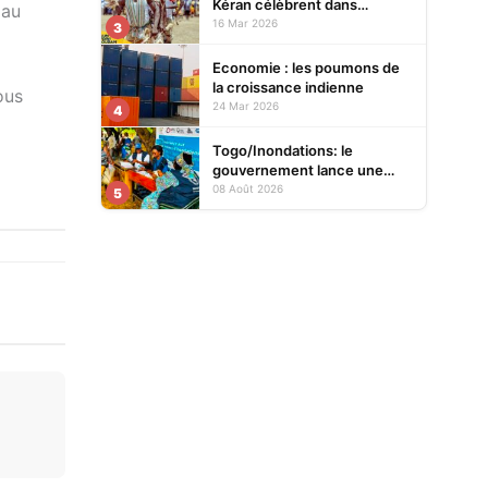
Kéran célèbrent dans
 au
l’allégresse Tislim-Difoini,
16 Mar 2026
3
leur fête traditionnelle
Economie : les poumons de
la croissance indienne
ous
24 Mar 2026
4
Togo/Inondations: le
gouvernement lance une
opération d’assistance aux
08 Août 2026
5
sinistrés