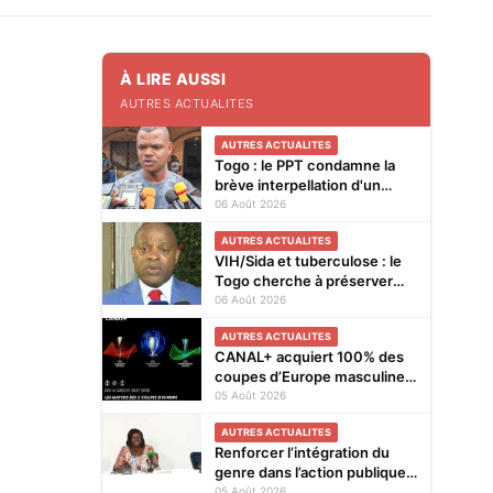
À LIRE AUSSI
AUTRES ACTUALITES
AUTRES ACTUALITES
Togo : le PPT condamne la
brève interpellation d'un
vendeur de journaux à Lomé
06 Août 2026
AUTRES ACTUALITES
VIH/Sida et tuberculose : le
Togo cherche à préserver
ses acquis face à la baisse
06 Août 2026
des financements
AUTRES ACTUALITES
CANAL+ acquiert 100% des
coupes d’Europe masculines
de football en exclusivité en
05 Août 2026
Afrique subsaharienne pour
AUTRES ACTUALITES
4 saisons jusqu’en 2031
Renforcer l’intégration du
genre dans l’action publique :
les résultats de l’analyse des
05 Août 2026