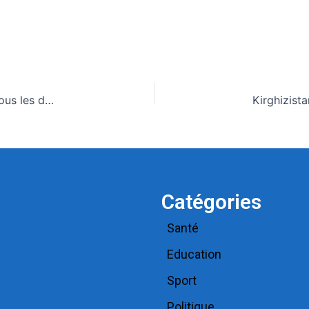
Le Kirghizistan veut coopérer avec le Togo « dans tous les domaines »
Catégories
Santé
Education
Sport
Politique