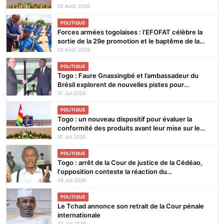
05 Août 2026
POLITIQUE
Forces armées togolaises : l’EFOFAT célèbre la
sortie de la 29e promotion et le baptême de la
30e
02 Août 2026
POLITIQUE
Togo : Faure Gnassingbé et l’ambassadeur du
Brésil explorent de nouvelles pistes pour
renforcer la coopération bilatérale
31 Juil 2026
POLITIQUE
Togo : un nouveau dispositif pour évaluer la
conformité des produits avant leur mise sur le
marché
31 Juil 2026
POLITIQUE
Togo : arrêt de la Cour de justice de la Cédéao,
l'opposition conteste la réaction du
gouvernement
29 Juil 2026
POLITIQUE
Le Tchad annonce son retrait de la Cour pénale
internationale
27 Juil 2026