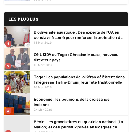
LES PLUS LUS
Biodiversité aquatique : Des experts de l’UA en
conclave à Lomé pour renforcer la protection des
écosystèmes
13 Mar 2026
1
ONUSIDA au Togo : Christian Mouala, nouveau
directeur pays
16 Mar 2026
2
Togo : Les populations de la Kéran célèbrent dans
l’allégresse Tislim-Difoini, leur fête traditionnelle
16 Mar 2026
3
Economie : les poumons de la croissance
indienne
24 Mar 2026
4
Bénin: Les grands titres du quotidien national (La
Nation) et des journaux privés en kiosques ce
07 Août 2026