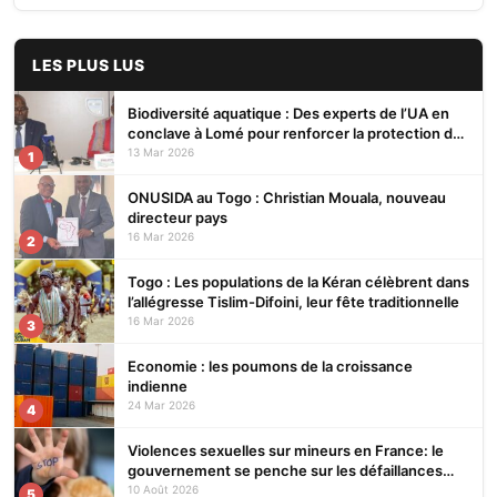
LES PLUS LUS
Biodiversité aquatique : Des experts de l’UA en
conclave à Lomé pour renforcer la protection des
écosystèmes
13 Mar 2026
1
ONUSIDA au Togo : Christian Mouala, nouveau
directeur pays
16 Mar 2026
2
Togo : Les populations de la Kéran célèbrent dans
l’allégresse Tislim-Difoini, leur fête traditionnelle
16 Mar 2026
3
Economie : les poumons de la croissance
indienne
24 Mar 2026
4
Violences sexuelles sur mineurs en France: le
gouvernement se penche sur les défaillances
des enquêtes
10 Août 2026
5