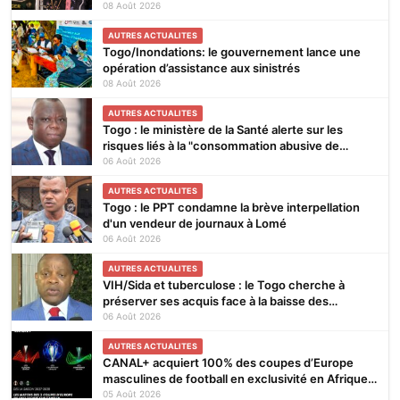
qui porte ses fruits
08 Août 2026
AUTRES ACTUALITES
Togo/Inondations: le gouvernement lance une
opération d’assistance aux sinistrés
08 Août 2026
AUTRES ACTUALITES
Togo : le ministère de la Santé alerte sur les
risques liés à la "consommation abusive de
boissons énergisantes et de substances
06 Août 2026
nocives"
AUTRES ACTUALITES
Togo : le PPT condamne la brève interpellation
d'un vendeur de journaux à Lomé
06 Août 2026
AUTRES ACTUALITES
VIH/Sida et tuberculose : le Togo cherche à
préserver ses acquis face à la baisse des
financements
06 Août 2026
AUTRES ACTUALITES
CANAL+ acquiert 100% des coupes d’Europe
masculines de football en exclusivité en Afrique
subsaharienne pour 4 saisons jusqu’en 2031
05 Août 2026