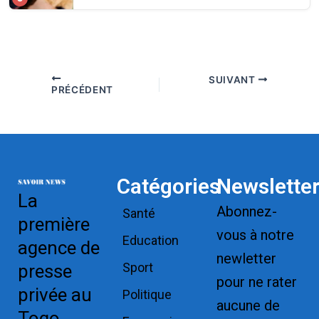
SUIVANT
PRÉCÉDENT
Catégories
Newslette
La
Abonnez-
Santé
première
vous à notre
Education
agence de
newletter
Sport
presse
pour ne rater
privée au
Politique
aucune de
Togo