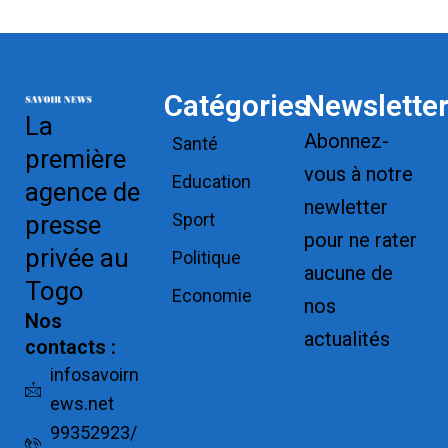
Catégories
Newslette
La
Abonnez-
Santé
première
vous à notre
Education
agence de
newletter
Sport
presse
pour ne rater
privée au
Politique
aucune de
Togo
Economie
nos
Nos
actualités
contacts :
Replica
infosavoirn
ews.net
Watches for
99352923/
Sale