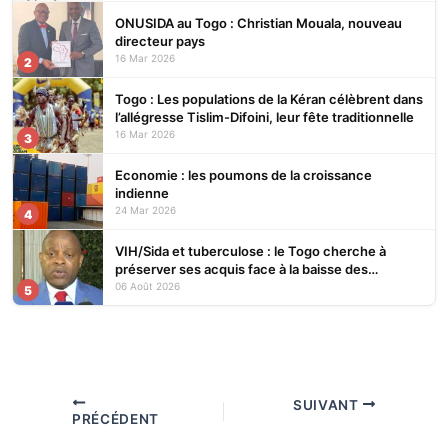
ONUSIDA au Togo : Christian Mouala, nouveau
directeur pays
16 Mar 2026
2
Togo : Les populations de la Kéran célèbrent dans
l’allégresse Tislim-Difoini, leur fête traditionnelle
16 Mar 2026
3
Economie : les poumons de la croissance
indienne
24 Mar 2026
4
VIH/Sida et tuberculose : le Togo cherche à
préserver ses acquis face à la baisse des
financements
06 Août 2026
5
SUIVANT
PRÉCÉDENT