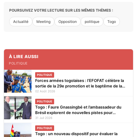
POURSUIVEZ VOTRE LECTURE SUR LES MÊMES THÈMES :
Actualité
Meeting
Opposition
politique
Togo
À LIRE AUSSI
POLITIQUE
POLITIQUE
Forces armées togolaises : l’EFOFAT célèbre la
sortie de la 29e promotion et le baptême de la
30e
02 Août 2026
POLITIQUE
Togo : Faure Gnassingbé et l’ambassadeur du
Brésil explorent de nouvelles pistes pour
renforcer la coopération bilatérale
31 Juil 2026
POLITIQUE
Togo : un nouveau dispositif pour évaluer la