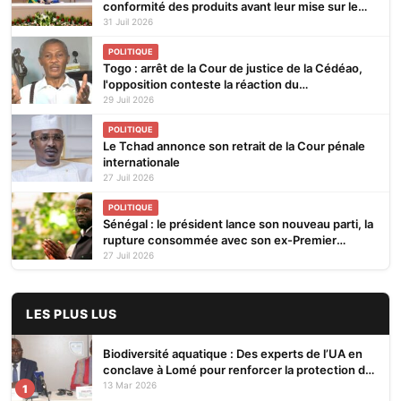
conformité des produits avant leur mise sur le
marché
31 Juil 2026
POLITIQUE
Togo : arrêt de la Cour de justice de la Cédéao,
l'opposition conteste la réaction du
gouvernement
29 Juil 2026
POLITIQUE
Le Tchad annonce son retrait de la Cour pénale
internationale
27 Juil 2026
POLITIQUE
Sénégal : le président lance son nouveau parti, la
rupture consommée avec son ex-Premier
ministre
27 Juil 2026
LES PLUS LUS
Biodiversité aquatique : Des experts de l’UA en
conclave à Lomé pour renforcer la protection des
écosystèmes
13 Mar 2026
1