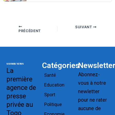
SUIVANT
PRÉCÉDENT
Catégories
Newslette
La
Abonnez-
Santé
première
vous à notre
Education
agence de
newletter
Sport
presse
pour ne rater
privée au
Politique
aucune de
Togo
Economie