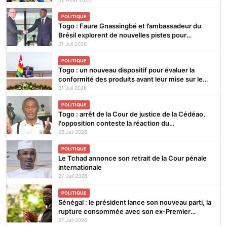
30e
POLITIQUE
Togo : Faure Gnassingbé et l’ambassadeur du
Brésil explorent de nouvelles pistes pour
renforcer la coopération bilatérale
31 Juil 2026
POLITIQUE
Togo : un nouveau dispositif pour évaluer la
conformité des produits avant leur mise sur le
marché
31 Juil 2026
POLITIQUE
Togo : arrêt de la Cour de justice de la Cédéao,
l'opposition conteste la réaction du
gouvernement
29 Juil 2026
POLITIQUE
Le Tchad annonce son retrait de la Cour pénale
internationale
27 Juil 2026
POLITIQUE
Sénégal : le président lance son nouveau parti, la
rupture consommée avec son ex-Premier
ministre
27 Juil 2026