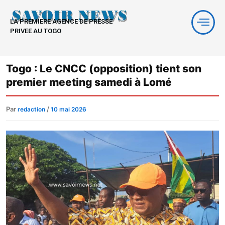
Aller
au
LA PREMIERE AGENCE DE PRESSE
contenu
PRIVEE AU TOGO
Togo : Le CNCC (opposition) tient son
premier meeting samedi à Lomé
Par
/
redaction
10 mai 2026