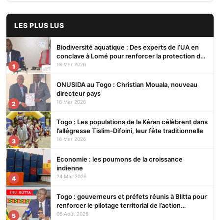
LES PLUS LUS
Biodiversité aquatique : Des experts de l’UA en
conclave à Lomé pour renforcer la protection des
écosystèmes
13 Mar 2026
1
ONUSIDA au Togo : Christian Mouala, nouveau
directeur pays
16 Mar 2026
2
Togo : Les populations de la Kéran célèbrent dans
l’allégresse Tislim-Difoini, leur fête traditionnelle
16 Mar 2026
3
Economie : les poumons de la croissance
indienne
24 Mar 2026
4
Togo : gouverneurs et préfets réunis à Blitta pour
renforcer le pilotage territorial de l’action
publique
06 Août 2026
5