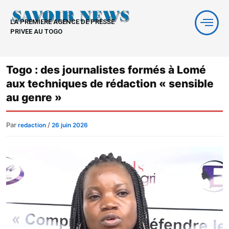
Aller
au
LA PREMIERE AGENCE DE PRESSE
contenu
PRIVEE AU TOGO
Togo : des journalistes formés à Lomé
aux techniques de rédaction « sensible
au genre »
Par
/
redaction
26 juin 2026