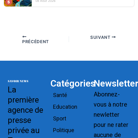
08 Août 2026
5
SUIVANT
PRÉCÉDENT
Catégories
Newslette
La
Abonnez-
Santé
première
vous à notre
Education
agence de
newletter
Sport
presse
pour ne rater
privée au
Politique
aucune de