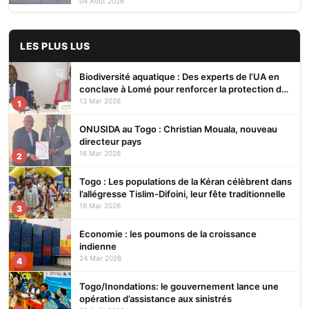
04 Août 2026
LES PLUS LUS
Biodiversité aquatique : Des experts de l’UA en
conclave à Lomé pour renforcer la protection des
écosystèmes
13 Mar 2026
1
ONUSIDA au Togo : Christian Mouala, nouveau
directeur pays
16 Mar 2026
2
Togo : Les populations de la Kéran célèbrent dans
l’allégresse Tislim-Difoini, leur fête traditionnelle
16 Mar 2026
3
Economie : les poumons de la croissance
indienne
24 Mar 2026
4
Togo/Inondations: le gouvernement lance une
opération d’assistance aux sinistrés