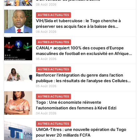
06 Août 2026
AUTRES ACTUALITES
VIH/Sida et tuberculose : le Togo cherche à
préserver ses acquis face à la baisse des
financements
06 Août 2026
AUTRES ACTUALITES
CANAL+ acquiert 100% des coupes d’Europe
masculines de football en exclusivité en Afrique
subsaharienne pour 4 saisons jusqu’en 2031
05 Août 2026
AUTRES ACTUALITES
Renforcer l’intégration du genre dans l’action
publique : les résultats de l’analyse des Cellules
Focales Genre restitués à Lomé
05 Août 2026
AUTRES ACTUALITES
Togo : Une économiste réinvente
l'autonomisation des femmes à Kévé Edzi
04 Août 2026
AUTRES ACTUALITES
UMOA-Titres : une nouvelle opération du Togo
pour lever 20 milliards FCFA