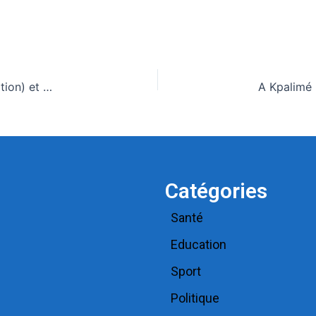
Bénin: Les grands titres du quotidien national (La Nation) et des journaux privés en kiosques ce mardi 19 Mai 2026
Catégories
Santé
Education
Sport
Politique