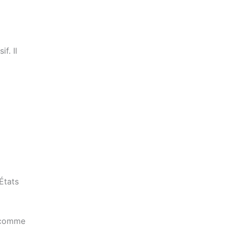
f. Il
 États
i comme