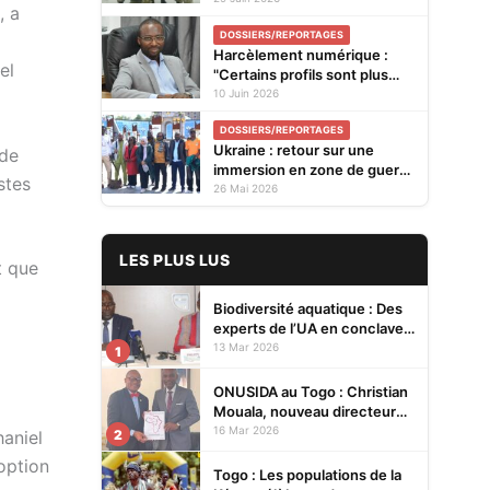
, a
DOSSIERS/REPORTAGES
Harcèlement numérique :
el
"Certains profils sont plus
exposés… Il faut adopter des
10 Juin 2026
comportements
DOSSIERS/REPORTAGES
responsables et signaler
Ukraine : retour sur une
 de
systématiquement les abus",
immersion en zone de guerre
Dr Dounwourgue, ANCy
stes
pour une journaliste de Savoir
26 Mai 2026
(Interview)
News et des reporters
africains
LES PLUS LUS
t que
Biodiversité aquatique : Des
experts de l’UA en conclave à
Lomé pour renforcer la
13 Mar 2026
1
protection des écosystèmes
ONUSIDA au Togo : Christian
Mouala, nouveau directeur
pays
16 Mar 2026
2
haniel
option
Togo : Les populations de la