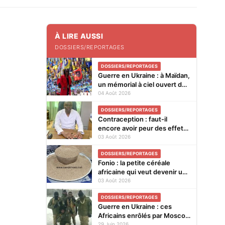
À LIRE AUSSI
DOSSIERS/REPORTAGES
DOSSIERS/REPORTAGES
Guerre en Ukraine : à Maïdan,
un mémorial à ciel ouvert des
soldats tombés au front
04 Août 2026
DOSSIERS/REPORTAGES
Contraception : faut-il
encore avoir peur des effets
secondaires ? (REPORTAGE)
03 Août 2026
DOSSIERS/REPORTAGES
Fonio : la petite céréale
africaine qui veut devenir une
star (MAGAZINE)
03 Août 2026
DOSSIERS/REPORTAGES
Guerre en Ukraine : ces
Africains enrôlés par Moscou
pour le front (REPORTAGE)
29 Juin 2026