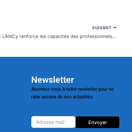
SUIVANT
A Kpalimé : L’ANCy renforce les capacités des professionnels des médias en cybersécurité
Newsletter
Abonnez-vous à notre newletter pour ne
rater aucune de nos actualités
Replica
Watches for Sale
Montres pas cher de
luxe
Envoyer