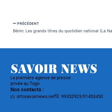
PRÉCÉDENT
La première agence de presse
privée au Togo
Nos contacts :
infosavoirnews.net
99352923/91453450