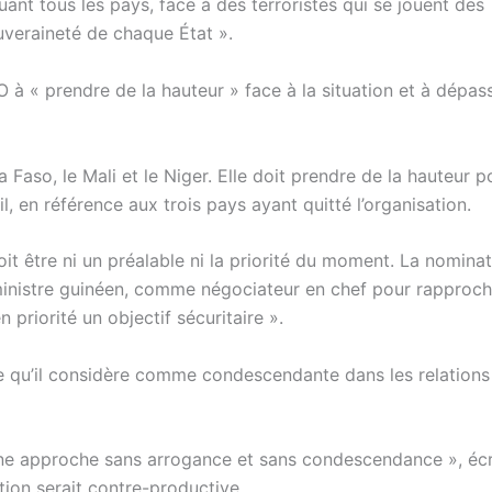
uant tous les pays, face à des terroristes qui se jouent des
ouveraineté de chaque État ».
à « prendre de la hauteur » face à la situation et à dépass
a Faso, le Mali et le Niger. Elle doit prendre de la hauteur p
l, en référence aux trois pays ayant quitté l’organisation.
t être ni un préalable ni la priorité du moment. La nominat
ministre guinéen, comme négociateur en chef pour rapproch
priorité un objectif sécuritaire ».
he qu’il considère comme condescendante dans les relations
e approche sans arrogance et sans condescendance », écrit
tion serait contre-productive.