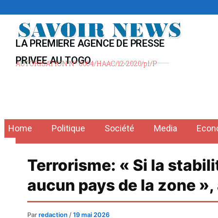
Aller
au
contenu
LA PREMIERE AGENCE DE PRESSE
PRIVEE AU TOGO
AUTORISATION N° 0004/HAAC/12-2020/pl/P
Home
Politique
Société
Media
Econ
Terrorisme: « Si la stabil
aucun pays de la zone »,
Par
redaction
/
19 mai 2026