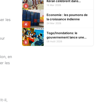
Kéran célèbrent dans
l’allégresse Tislim-Difoini,
16 Mar 2026
3
leur fête traditionnelle
Economie : les poumons de
la croissance indienne
er les
24 Mar 2026
4
Togo/Inondations: le
gouvernement lance une
our
opération d’assistance aux
08 Août 2026
5
sinistrés
ion, en
er les
-il,