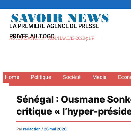
Aller
au
contenu
LA PREMIERE AGENCE DE PRESSE
PRIVEE AU TOGO
AUTORISATION N° 0004/HAAC/12-2020/pl/P
Home
Politique
Société
Media
Econ
Sénégal : Ousmane Sonko
critique « l’hyper-présid
Par
redaction
/
26 mai 2026