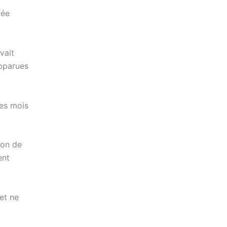
lée
vait
apparues
des mois
ion de
ent
et ne