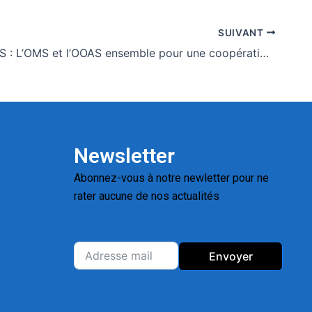
SUIVANT
79ème AMS : L’OMS et l’OOAS ensemble pour une coopération sanitaire régionale soutenue
Newsletter
Abonnez-vous à notre newletter pour ne
rater aucune de nos actualités
Replica
Watches for Sale
Montres pas cher de
luxe
Envoyer