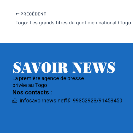
PRÉCÉDENT
La première agence de presse
privée au Togo
Nos contacts :
infosavoirnews.net
99352923/91453450