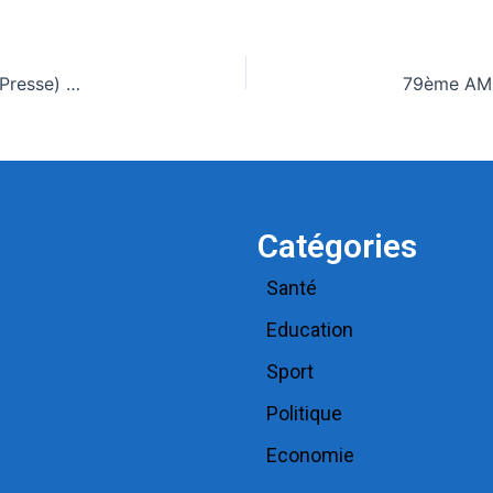
Togo: Les grands titres du quotidien national (Togo Presse) et des journaux privés en kiosques ce mardi 26 Mai 2026
Catégories
Santé
Education
Sport
Politique
Economie