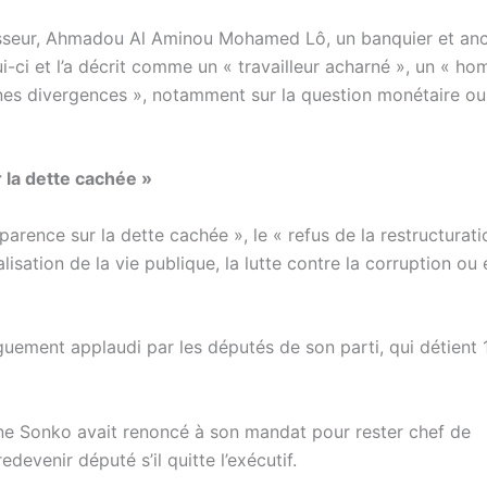
esseur, Ahmadou Al Aminou Mohamed Lô, un banquier et anc
ui-ci et l’a décrit comme un « travailleur acharné », un « h
nes divergences », notamment sur la question monétaire ou
la dette cachée »
nsparence sur la dette cachée », le « refus de la restructurati
sation de la vie publique, la lutte contre la corruption ou
guement applaudi par les députés de son parti, qui détient
ne Sonko avait renoncé à son mandat pour rester chef de
enir député s’il quitte l’exécutif.