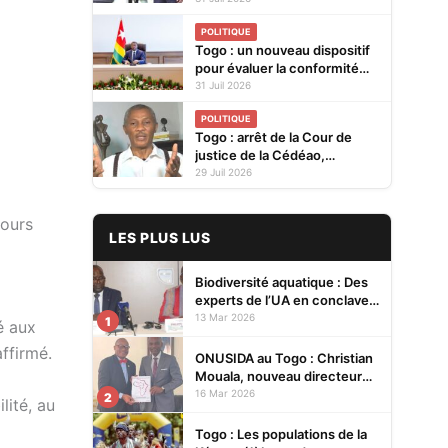
pour renforcer la coopération
POLITIQUE
bilatérale
Togo : un nouveau dispositif
pour évaluer la conformité
des produits avant leur mise
31 Juil 2026
sur le marché
POLITIQUE
Togo : arrêt de la Cour de
justice de la Cédéao,
l'opposition conteste la
29 Juil 2026
réaction du gouvernement
jours
LES PLUS LUS
Biodiversité aquatique : Des
experts de l’UA en conclave à
Lomé pour renforcer la
13 Mar 2026
1
é aux
protection des écosystèmes
ffirmé.
ONUSIDA au Togo : Christian
Mouala, nouveau directeur
pays
16 Mar 2026
2
lité, au
Togo : Les populations de la