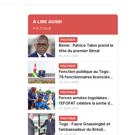
À LIRE AUSSI
POLITIQUE
POLITIQUE
Bénin : Patrice Talon prend la
tête du premier Sénat
06 Août 2026
POLITIQUE
Fonction publique au Togo :
78 fonctionnaires licenciés
entre 2025 et 2026
05 Août 2026
POLITIQUE
Forces armées togolaises :
l’EFOFAT célèbre la sortie de
la 29e promotion et le
02 Août 2026
baptême de la 30e
POLITIQUE
Togo : Faure Gnassingbé et
l’ambassadeur du Brésil
explorent de nouvelles pistes
31 Juil 2026