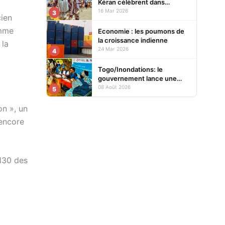
Kéran célèbrent dans
l’allégresse Tislim-Difoini,
16 Mar 2026
3
ien
leur fête traditionnelle
omme
Economie : les poumons de
la croissance indienne
 la
24 Mar 2026
4
Togo/Inondations: le
gouvernement lance une
opération d’assistance aux
08 Août 2026
5
sinistrés
on », un
 encore
 130 des