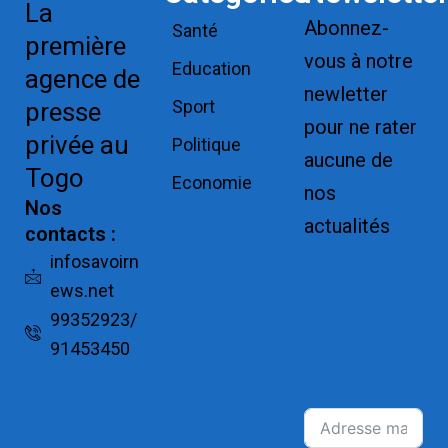
La
Abonnez-
Santé
première
vous à notre
Education
agence de
newletter
Sport
presse
pour ne rater
privée au
Politique
aucune de
Togo
Economie
nos
Nos
actualités
contacts :
Replica
infosavoirn
ews.net
Watches for
99352923/
Sale
91453450
Montres pas
cher de luxe