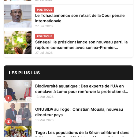
POLITIQUE
Le Tchad annonce son retrait de la Cour pénale
internationale
27 Juil 2026
POLITIQUE
Sénégal : le président lance son nouveau parti, la
rupture consommée avec son ex-Premier
ministre
27 Juil 2026
LES PLUS LUS
Biodiversité aquatique : Des experts de l’UA en
conclave à Lomé pour renforcer la protection des
écosystèmes
13 Mar 2026
1
ONUSIDA au Togo : Christian Mouala, nouveau
directeur pays
16 Mar 2026
2
Togo : Les populations de la Kéran célèbrent dans