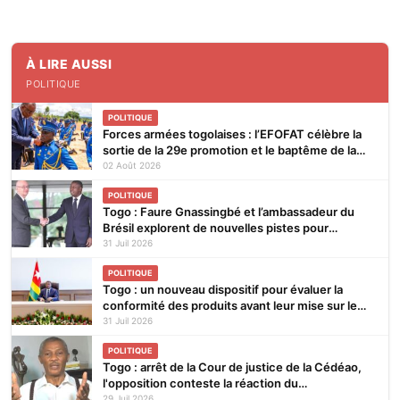
À LIRE AUSSI
POLITIQUE
POLITIQUE
Forces armées togolaises : l’EFOFAT célèbre la
sortie de la 29e promotion et le baptême de la
30e
02 Août 2026
POLITIQUE
Togo : Faure Gnassingbé et l’ambassadeur du
Brésil explorent de nouvelles pistes pour
renforcer la coopération bilatérale
31 Juil 2026
POLITIQUE
Togo : un nouveau dispositif pour évaluer la
conformité des produits avant leur mise sur le
marché
31 Juil 2026
POLITIQUE
Togo : arrêt de la Cour de justice de la Cédéao,
l'opposition conteste la réaction du
gouvernement
29 Juil 2026