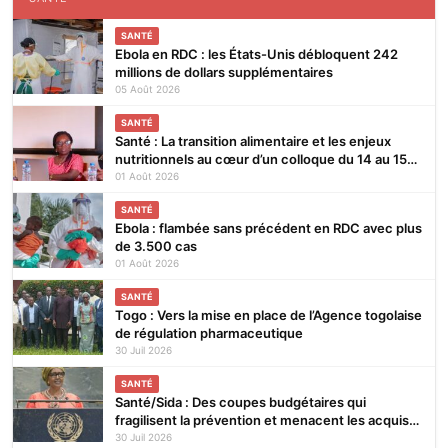
SANTÉ
Ebola en RDC : les États-Unis débloquent 242
millions de dollars supplémentaires
05 Août 2026
SANTÉ
Santé : La transition alimentaire et les enjeux
nutritionnels au cœur d’un colloque du 14 au 15
août 2026 à Lomé
01 Août 2026
SANTÉ
Ebola : flambée sans précédent en RDC avec plus
de 3.500 cas
01 Août 2026
SANTÉ
Togo : Vers la mise en place de l’Agence togolaise
de régulation pharmaceutique
30 Juil 2026
SANTÉ
Santé/Sida : Des coupes budgétaires qui
fragilisent la prévention et menacent les acquis
(ONUSIDA)
30 Juil 2026