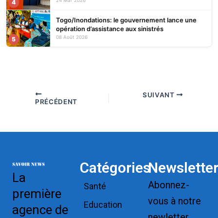
24 Mar 2026
4
Togo/Inondations: le gouvernement lance une
opération d’assistance aux sinistrés
08 Août 2026
5
SUIVANT
PRÉCÉDENT
Catégories
Newslette
La
Abonnez-
Santé
première
vous à notre
Education
agence de
newletter