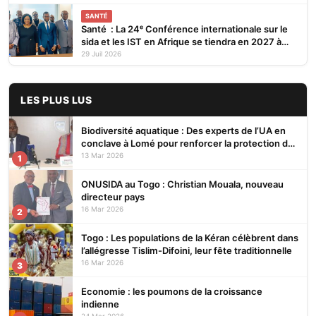
SANTÉ
Santé : La 24ᵉ Conférence internationale sur le
sida et les IST en Afrique se tiendra en 2027 à
Cotonou
29 Juil 2026
LES PLUS LUS
Biodiversité aquatique : Des experts de l’UA en
conclave à Lomé pour renforcer la protection des
écosystèmes
13 Mar 2026
1
ONUSIDA au Togo : Christian Mouala, nouveau
directeur pays
16 Mar 2026
2
Togo : Les populations de la Kéran célèbrent dans
l’allégresse Tislim-Difoini, leur fête traditionnelle
16 Mar 2026
3
Economie : les poumons de la croissance
indienne