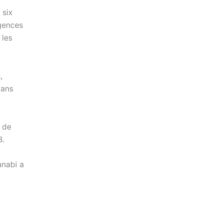
 six
gences
 les
,
dans
 de
B.
anabi a