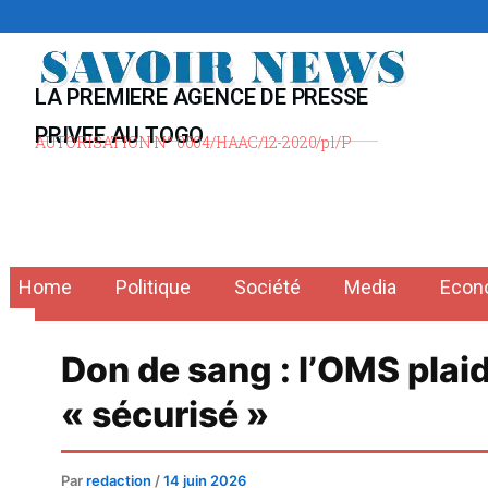
Aller
au
contenu
LA PREMIERE AGENCE DE PRESSE
PRIVEE AU TOGO
AUTORISATION N° 0004/HAAC/12-2020/pl/P
Home
Politique
Société
Media
Econ
Don de sang : l’OMS plaid
« sécurisé »
Par
redaction
/
14 juin 2026