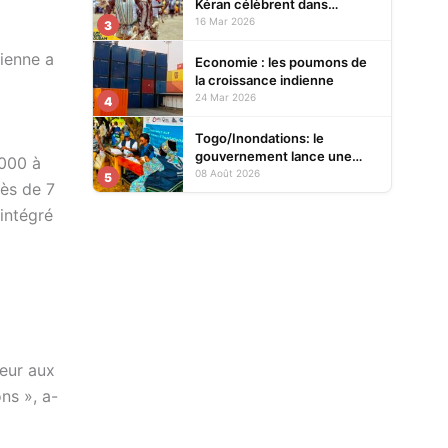
Kéran célèbrent dans
l’allégresse Tislim-Difoini,
16 Mar 2026
3
leur fête traditionnelle
sienne a
Economie : les poumons de
la croissance indienne
24 Mar 2026
4
Togo/Inondations: le
gouvernement lance une
2000 à
opération d’assistance aux
08 Août 2026
5
rès de 7
sinistrés
intégré
ieur aux
ns », a-