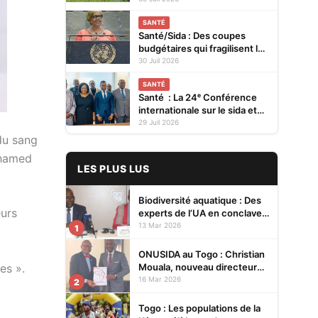
SANTÉ
Santé/Sida : Des coupes
budgétaires qui fragilisent la
prévention et menacent les
30 Juil 2026
acquis (ONUSIDA)
SANTÉ
Santé : La 24ᵉ Conférence
internationale sur le sida et
les IST en Afrique se tiendra
29 Juil 2026
en 2027 à Cotonou
du sang
ohamed
LES PLUS LUS
Biodiversité aquatique : Des
eurs
experts de l’UA en conclave à
Lomé pour renforcer la
13 Mar 2026
1
protection des écosystèmes
ONUSIDA au Togo : Christian
Mouala, nouveau directeur
es ».
pays
16 Mar 2026
2
Togo : Les populations de la