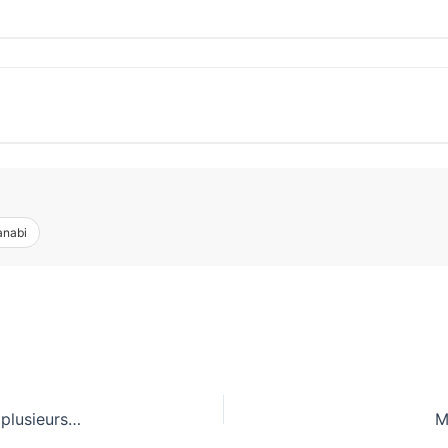
anabi
RDC : Rassemblement contre le pouvoir à Kinshasa, plusieurs opposants blessés
M