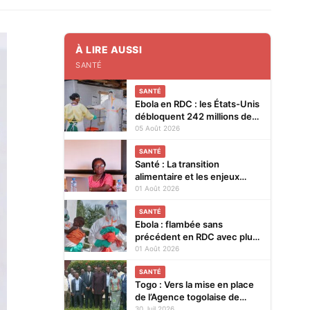
À LIRE AUSSI
SANTÉ
SANTÉ
Ebola en RDC : les États-Unis
débloquent 242 millions de
dollars supplémentaires
05 Août 2026
SANTÉ
Santé : La transition
alimentaire et les enjeux
nutritionnels au cœur d’un
01 Août 2026
colloque du 14 au 15 août
SANTÉ
2026 à Lomé
Ebola : flambée sans
précédent en RDC avec plus
de 3.500 cas
01 Août 2026
SANTÉ
Togo : Vers la mise en place
de l’Agence togolaise de
régulation pharmaceutique
30 Juil 2026