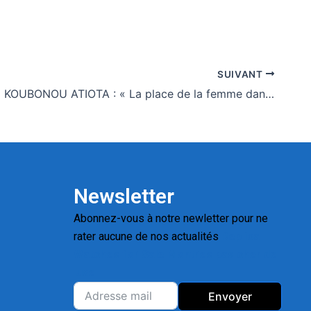
SUIVANT
Mme Touni KOUBONOU ATIOTA : « La place de la femme dans la gouvernance locale au Togo aujourd’hui est en progression, mais encore insuffisante et inégale »
Newsletter
Abonnez-vous à notre newletter pour ne
rater aucune de nos actualités
Replica
Watches for Sale
Montres pas cher de
luxe
Envoyer