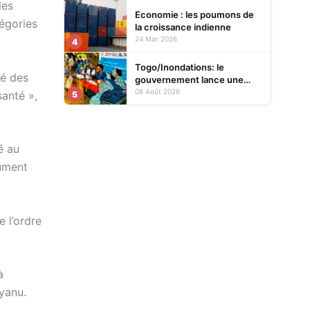
les
Economie : les poumons de
tégories
la croissance indienne
24 Mar 2026
4
Togo/Inondations: le
sé des
gouvernement lance une
opération d’assistance aux
08 Août 2026
santé »,
5
sinistrés
é au
cument
e l’ordre
à
nyanu.