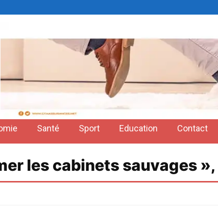
omie
Santé
Sport
Education
Contact
rmer les cabinets sauvages »,