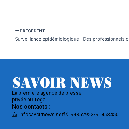
PRÉCÉDENT
La première agence de presse
privée au Togo
Nos contacts :
infosavoirnews.net
99352923/91453450