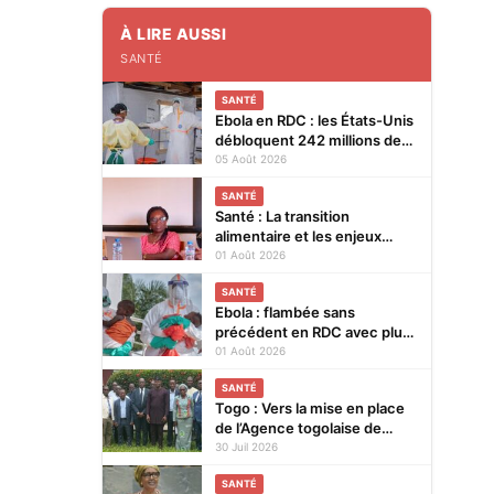
À LIRE AUSSI
SANTÉ
SANTÉ
Ebola en RDC : les États-Unis
débloquent 242 millions de
dollars supplémentaires
05 Août 2026
SANTÉ
Santé : La transition
alimentaire et les enjeux
nutritionnels au cœur d’un
01 Août 2026
colloque du 14 au 15 août
SANTÉ
2026 à Lomé
Ebola : flambée sans
précédent en RDC avec plus
de 3.500 cas
01 Août 2026
SANTÉ
Togo : Vers la mise en place
de l’Agence togolaise de
régulation pharmaceutique
30 Juil 2026
SANTÉ