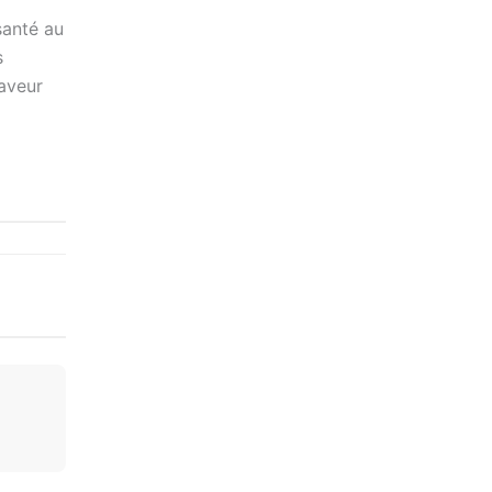
santé au
s
faveur