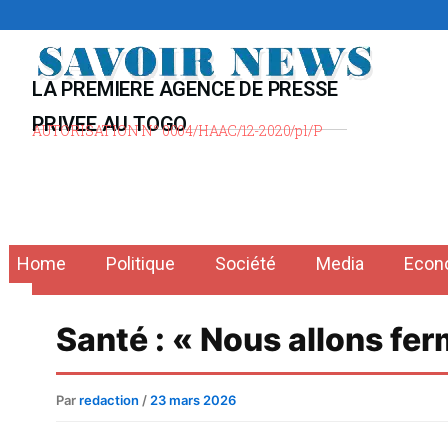
Aller
au
contenu
LA PREMIERE AGENCE DE PRESSE
PRIVEE AU TOGO
AUTORISATION N° 0004/HAAC/12-2020/pl/P
Home
Politique
Société
Media
Econ
Santé : « Nous allons fe
Par
redaction
/
23 mars 2026