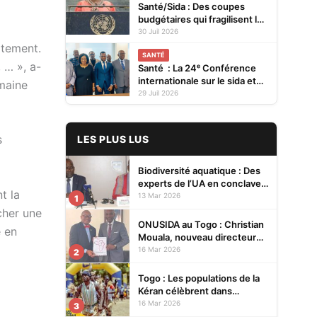
Santé/Sida : Des coupes
budgétaires qui fragilisent la
prévention et menacent les
30 Juil 2026
acquis (ONUSIDA)
rtement.
SANTÉ
 … », a-
Santé : La 24ᵉ Conférence
internationale sur le sida et
omaine
les IST en Afrique se tiendra
29 Juil 2026
en 2027 à Cotonou
s
LES PLUS LUS
Biodiversité aquatique : Des
experts de l’UA en conclave à
t la
Lomé pour renforcer la
13 Mar 2026
1
protection des écosystèmes
cher une
ONUSIDA au Togo : Christian
e en
Mouala, nouveau directeur
pays
16 Mar 2026
2
Togo : Les populations de la
Kéran célèbrent dans
l’allégresse Tislim-Difoini,
16 Mar 2026
3
leur fête traditionnelle