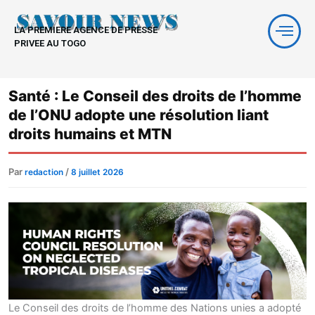
Aller
au
LA PREMIERE AGENCE DE PRESSE
contenu
PRIVEE AU TOGO
Santé : Le Conseil des droits de l’homme
de l’ONU adopte une résolution liant
droits humains et MTN
Par
/
redaction
8 juillet 2026
Le Conseil des droits de l’homme des Nations unies a adopté