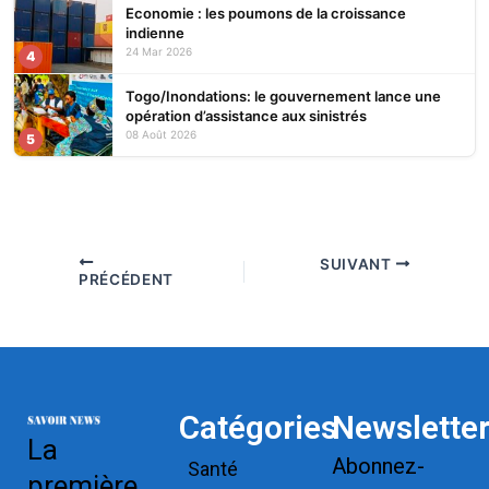
Economie : les poumons de la croissance
indienne
24 Mar 2026
4
Togo/Inondations: le gouvernement lance une
opération d’assistance aux sinistrés
08 Août 2026
5
SUIVANT
PRÉCÉDENT
Catégories
Newslette
La
Abonnez-
Santé
première