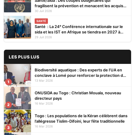
Santé/Sida : Des coupes budgétaires qui
fragilisent la prévention et menacent les acquis
(ONUSIDA)
30 Juil 2026
SANTÉ
Santé : La 24ᵉ Conférence internationale sur le
sida et les IST en Afrique se tiendra en 2027 à
Cotonou
29 Juil 2026
LES PLUS LUS
Biodiversité aquatique : Des experts de l’UA en
conclave à Lomé pour renforcer la protection des
écosystèmes
13 Mar 2026
1
ONUSIDA au Togo : Christian Mouala, nouveau
directeur pays
16 Mar 2026
2
Togo : Les populations de la Kéran célèbrent dans
l’allégresse Tislim-Difoini, leur fête traditionnelle
16 Mar 2026
3