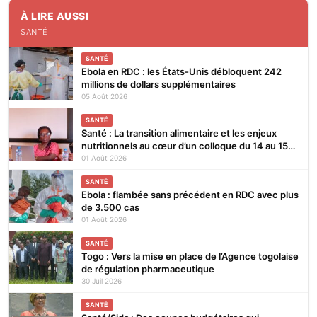
À LIRE AUSSI
SANTÉ
SANTÉ
Ebola en RDC : les États-Unis débloquent 242
millions de dollars supplémentaires
05 Août 2026
SANTÉ
Santé : La transition alimentaire et les enjeux
nutritionnels au cœur d’un colloque du 14 au 15
août 2026 à Lomé
01 Août 2026
SANTÉ
Ebola : flambée sans précédent en RDC avec plus
de 3.500 cas
01 Août 2026
SANTÉ
Togo : Vers la mise en place de l’Agence togolaise
de régulation pharmaceutique
30 Juil 2026
SANTÉ