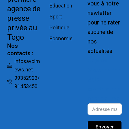
vous à notre
Education
agence de
newletter
Sport
presse
pour ne rater
privée au
Politique
aucune de
Togo
Economie
nos
Nos
actualités
contacts :
Replica
infosavoirn
ews.net
Watches for
99352923/
Sale
91453450
Montres pas
cher de luxe
Envoyer