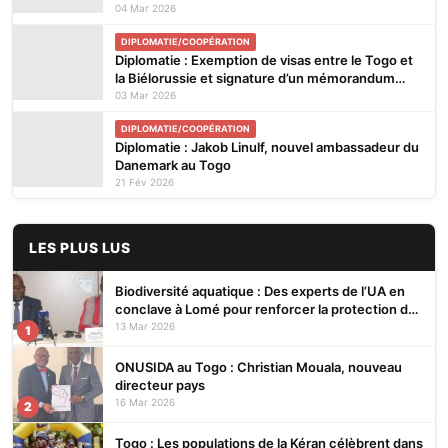
biélorusse)
04 Mar 2026
DIPLOMATIE/COOPÉRATION
Diplomatie : Exemption de visas entre le Togo et
la Biélorussie et signature d’un mémorandum
d’entente
03 Mar 2026
DIPLOMATIE/COOPÉRATION
Diplomatie : Jakob Linulf, nouvel ambassadeur du
Danemark au Togo
21 Fév 2026
LES PLUS LUS
Biodiversité aquatique : Des experts de l’UA en
conclave à Lomé pour renforcer la protection des
écosystèmes
13 Mar 2026
1
ONUSIDA au Togo : Christian Mouala, nouveau
directeur pays
16 Mar 2026
2
Togo : Les populations de la Kéran célèbrent dans