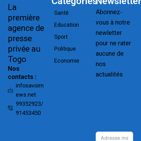
Catégories
Newslette
La
Abonnez-
Santé
première
vous à notre
Education
agence de
newletter
Sport
presse
pour ne rater
privée au
Politique
aucune de
Togo
Economie
nos
Nos
actualités
contacts :
Replica
infosavoirn
ews.net
Watches for
99352923/
Sale
91453450
Montres pas
cher de luxe