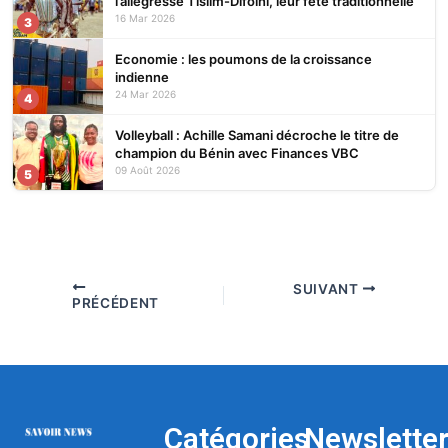
l’allégresse Tislim-Difoini, leur fête traditionnelle
16 Mar 2026
3
Economie : les poumons de la croissance
indienne
24 Mar 2026
4
Volleyball : Achille Samani décroche le titre de
champion du Bénin avec Finances VBC
09 Août 2026
5
SUIVANT
PRÉCÉDENT
Catégories
Newslette