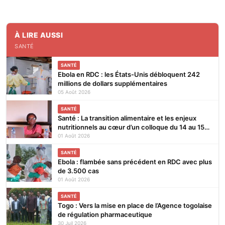
À LIRE AUSSI
SANTÉ
SANTÉ
Ebola en RDC : les États-Unis débloquent 242
millions de dollars supplémentaires
05 Août 2026
SANTÉ
Santé : La transition alimentaire et les enjeux
nutritionnels au cœur d’un colloque du 14 au 15
août 2026 à Lomé
01 Août 2026
SANTÉ
Ebola : flambée sans précédent en RDC avec plus
de 3.500 cas
01 Août 2026
SANTÉ
Togo : Vers la mise en place de l’Agence togolaise
de régulation pharmaceutique
30 Juil 2026