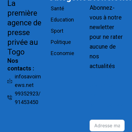
La
Abonnez-
Santé
première
vous à notre
Education
agence de
newletter
Sport
presse
pour ne rater
privée au
Politique
aucune de
Togo
Economie
nos
Nos
actualités
contacts :
Replica
infosavoirn
ews.net
Watches for
99352923/
Sale
91453450
Montres pas
cher de luxe