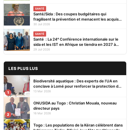
SANTÉ
Santé/Sida : Des coupes budgétaires qui
fragilisent la prévention et menacent les acquis
(ONUSIDA)
30 Juil 2026
SANTÉ
Santé : La 24ᵉ Conférence internationale sur le
sida et les IST en Afrique se tiendra en 2027 à
Cotonou
29 Juil 2026
LES PLUS LUS
Biodiversité aquatique : Des experts de l’UA en
conclave à Lomé pour renforcer la protection des
écosystèmes
13 Mar 2026
1
ONUSIDA au Togo : Christian Mouala, nouveau
directeur pays
16 Mar 2026
2
Togo : Les populations de la Kéran célèbrent dans