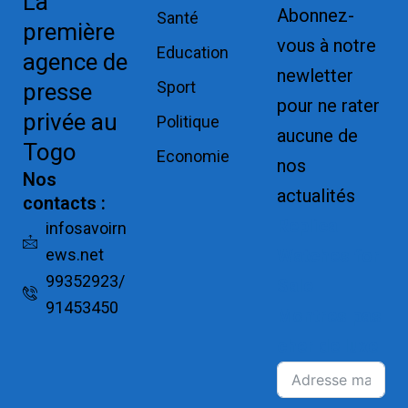
La
Abonnez-
Santé
première
vous à notre
Education
agence de
newletter
Sport
presse
pour ne rater
privée au
Politique
aucune de
Togo
Economie
nos
Nos
actualités
contacts :
Replica
infosavoirn
ews.net
Watches for
99352923/
Sale
91453450
Montres pas
cher de luxe