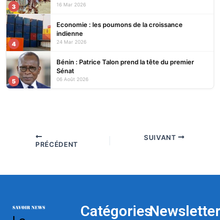
16 Mar 2026
3
Economie : les poumons de la croissance
indienne
24 Mar 2026
4
Bénin : Patrice Talon prend la tête du premier
Sénat
06 Août 2026
5
SUIVANT
PRÉCÉDENT
Catégories
Newslette