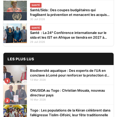
SANTÉ
Santé/Sida : Des coupes budgétaires qui
fragilisent la prévention et menacent les acquis
(ONUSIDA)
30 Juil 2026
SANTÉ
Santé : La 24ᵉ Conférence internationale sur le
sida et les IST en Afrique se tiendra en 2027 à
Cotonou
29 Juil 2026
LES PLUS LUS
Biodiversité aquatique : Des experts de l’UA en
conclave à Lomé pour renforcer la protection des
écosystèmes
13 Mar 2026
1
ONUSIDA au Togo : Christian Mouala, nouveau
directeur pays
16 Mar 2026
2
Togo : Les populations de la Kéran célèbrent dans
l’allégresse Tislim-Difoini, leur fête traditionnelle