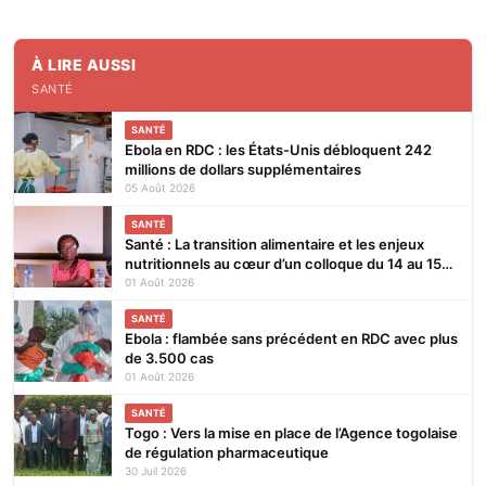
À LIRE AUSSI
SANTÉ
SANTÉ
Ebola en RDC : les États-Unis débloquent 242
millions de dollars supplémentaires
05 Août 2026
SANTÉ
Santé : La transition alimentaire et les enjeux
nutritionnels au cœur d’un colloque du 14 au 15
août 2026 à Lomé
01 Août 2026
SANTÉ
Ebola : flambée sans précédent en RDC avec plus
de 3.500 cas
01 Août 2026
SANTÉ
Togo : Vers la mise en place de l’Agence togolaise
de régulation pharmaceutique
30 Juil 2026