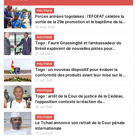
POLITIQUE
Forces armées togolaises : l’EFOFAT célèbre la
sortie de la 29e promotion et le baptême de la
30e
02 Août 2026
POLITIQUE
Togo : Faure Gnassingbé et l’ambassadeur du
Brésil explorent de nouvelles pistes pour
renforcer la coopération bilatérale
31 Juil 2026
POLITIQUE
Togo : un nouveau dispositif pour évaluer la
conformité des produits avant leur mise sur le
marché
31 Juil 2026
POLITIQUE
Togo : arrêt de la Cour de justice de la Cédéao,
l'opposition conteste la réaction du
gouvernement
29 Juil 2026
POLITIQUE
Le Tchad annonce son retrait de la Cour pénale
internationale
27 Juil 2026