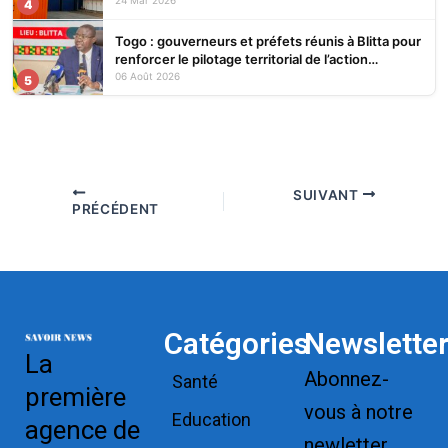
4
Togo : gouverneurs et préfets réunis à Blitta pour
renforcer le pilotage territorial de l’action
publique
06 Août 2026
5
SUIVANT
PRÉCÉDENT
Catégories
Newslette
La
Abonnez-
Santé
première
vous à notre
Education
agence de
newletter