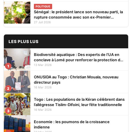
POLITIQUE
Sénégal : le président lance son nouveau parti, la
rupture consommée avec son ex-Premier
ministre
27 Juil 2026
LES PLUS LUS
Biodiversité aquatique : Des experts de l’UA en
conclave à Lomé pour renforcer la protection des
écosystèmes
13 Mar 2026
1
ONUSIDA au Togo : Christian Mouala, nouveau
directeur pays
16 Mar 2026
2
Togo : Les populations de la Kéran célèbrent dans
l’allégresse Tislim-Difoini, leur fête traditionnelle
16 Mar 2026
3
Economie : les poumons de la croissance
indienne
24 Mar 2026