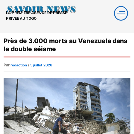
Aller
au
LA PREMIERE AGENCE DE PRESSE
contenu
PRIVEE AU TOGO
Près de 3.000 morts au Venezuela dans
le double séisme
Par
/
redaction
5 juillet 2026