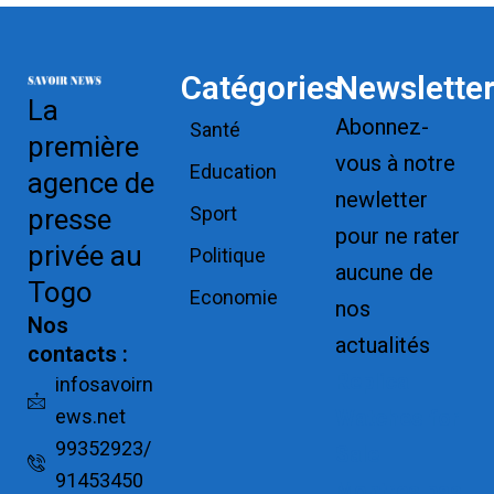
Catégories
Newslette
La
Abonnez-
Santé
première
vous à notre
Education
agence de
newletter
Sport
presse
pour ne rater
privée au
Politique
aucune de
Togo
Economie
nos
Nos
actualités
contacts :
Replica
infosavoirn
ews.net
Watches for
99352923/
Sale
91453450
Montres pas