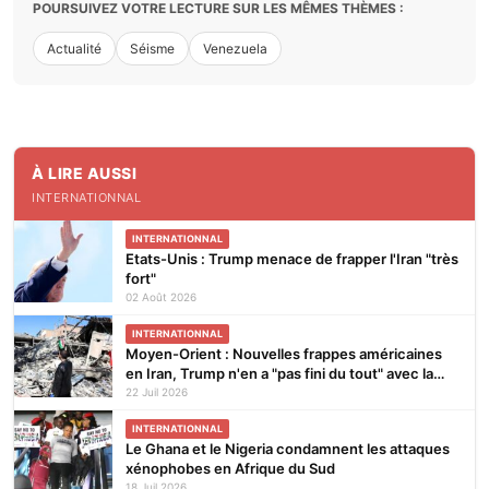
POURSUIVEZ VOTRE LECTURE SUR LES MÊMES THÈMES :
Actualité
Séisme
Venezuela
À LIRE AUSSI
INTERNATIONNAL
INTERNATIONNAL
Etats-Unis : Trump menace de frapper l'Iran "très
fort"
02 Août 2026
INTERNATIONNAL
Moyen-Orient : Nouvelles frappes américaines
en Iran, Trump n'en a "pas fini du tout" avec la
guerre
22 Juil 2026
INTERNATIONNAL
Le Ghana et le Nigeria condamnent les attaques
xénophobes en Afrique du Sud
18 Juil 2026