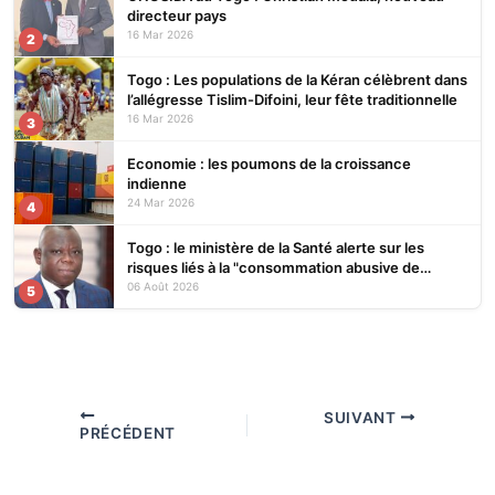
directeur pays
16 Mar 2026
2
Togo : Les populations de la Kéran célèbrent dans
l’allégresse Tislim-Difoini, leur fête traditionnelle
16 Mar 2026
3
Economie : les poumons de la croissance
indienne
24 Mar 2026
4
Togo : le ministère de la Santé alerte sur les
risques liés à la "consommation abusive de
boissons énergisantes et de substances
06 Août 2026
5
nocives"
SUIVANT
PRÉCÉDENT