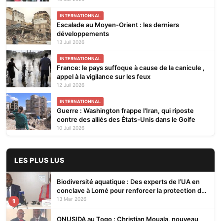
INTERNATIONNAL
Escalade au Moyen-Orient : les derniers
développements
13 Juil 2026
INTERNATIONNAL
France: le pays suffoque à cause de la canicule ,
appel à la vigilance sur les feux
12 Juil 2026
INTERNATIONNAL
Guerre : Washington frappe l'Iran, qui riposte
contre des alliés des États-Unis dans le Golfe
10 Juil 2026
LES PLUS LUS
Biodiversité aquatique : Des experts de l’UA en
conclave à Lomé pour renforcer la protection des
écosystèmes
13 Mar 2026
1
ONUSIDA au Togo : Christian Mouala, nouveau